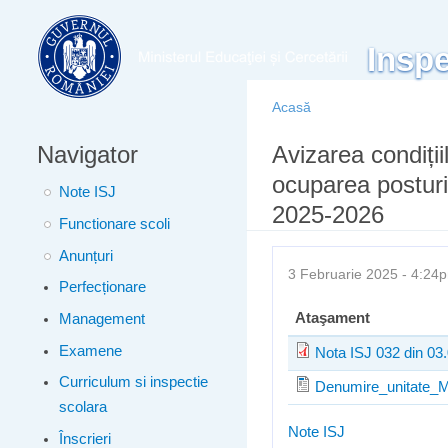
Meniu principal
Inspe
Acasă
Navigator
Eşti aici
Avizarea condiții
ocuparea posturi
Note ISJ
2025-2026
Functionare scoli
Anunțuri
3 Februarie 2025 - 4:2
Perfecționare
Ataşament
Management
Examene
Nota ISJ 032 din 03
Curriculum si inspectie
Denumire_unitate_M
scolara
Note ISJ
Înscrieri