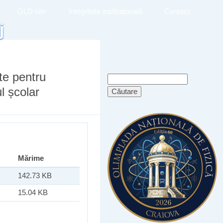
OLD site
Integritate instituțională
Contact
j
nte pentru
Formular de
Căutare
l școlar
căutare
Mărime
142.73 KB
15.04 KB