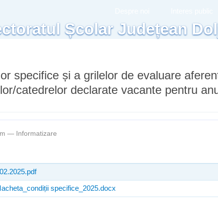
Mergi la
Despre noi
Interes public
conţinutul
ctoratul Școlar Județean Dol
principal
lor specifice și a grilelor de evaluare afere
lor/catedrelor declarate vacante pentru anu
4pm —
Informatizare
.02.2025.pdf
acheta_condiții specifice_2025.docx