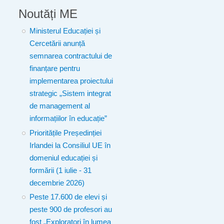
Noutăți ME
Ministerul Educației și
Cercetării anunță
semnarea contractului de
finanțare pentru
implementarea proiectului
strategic „Sistem integrat
de management al
informațiilor în educație”
Prioritățile Președinției
Irlandei la Consiliul UE în
domeniul educației și
formării (1 iulie - 31
decembrie 2026)
Peste 17.600 de elevi și
peste 900 de profesori au
fost „Exploratori în lumea