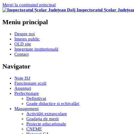
Mergi la conţinutul principal
Inspectoratul Școlar Județea
Meniu principal
Despre noi
Interes public
OLD site
Integritate instituțională
Contact
Navigator
Note ISJ
Functionare scoli
Anunțuri
Perfecționare
Definitivat
Grade didactice si echivalări
Management
Activități extrașcolare
Gradația de merit
Proiecte educaționale
CNEME