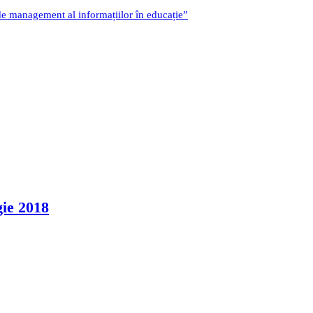
 de management al informațiilor în educație”
gie 2018