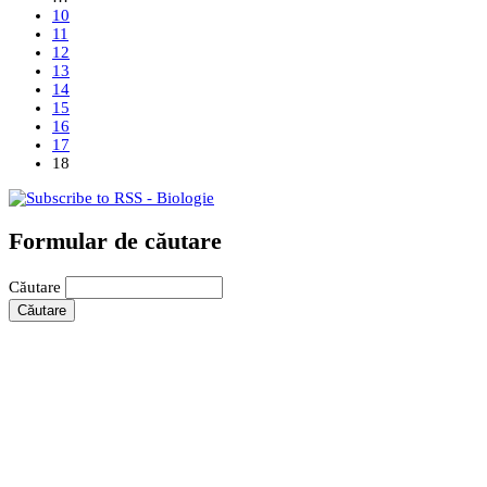
10
11
12
13
14
15
16
17
18
Formular de căutare
Căutare