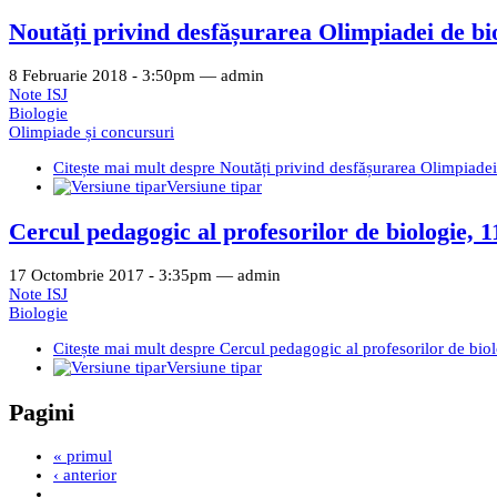
Noutăți privind desfășurarea Olimpiadei de bi
8 Februarie 2018 - 3:50pm —
admin
Note ISJ
Biologie
Olimpiade și concursuri
Citește mai mult
despre Noutăți privind desfășurarea Olimpiadei
Versiune tipar
Cercul pedagogic al profesorilor de biologie, 
17 Octombrie 2017 - 3:35pm —
admin
Note ISJ
Biologie
Citește mai mult
despre Cercul pedagogic al profesorilor de bio
Versiune tipar
Pagini
« primul
‹ anterior
…