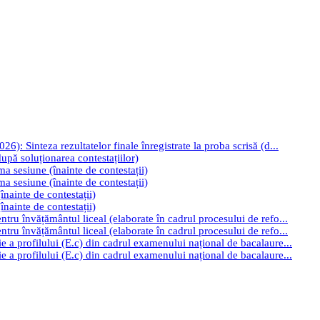
): Sinteza rezultatelor finale înregistrate la proba scrisă (d...
upă soluționarea contestațiilor)
ima sesiune (înainte de contestații)
ima sesiune (înainte de contestații)
înainte de contestații)
înainte de contestații)
tru învățământul liceal (elaborate în cadrul procesului de refo...
tru învățământul liceal (elaborate în cadrul procesului de refo...
e a profilului (E.c) din cadrul examenului național de bacalaure...
e a profilului (E.c) din cadrul examenului național de bacalaure...