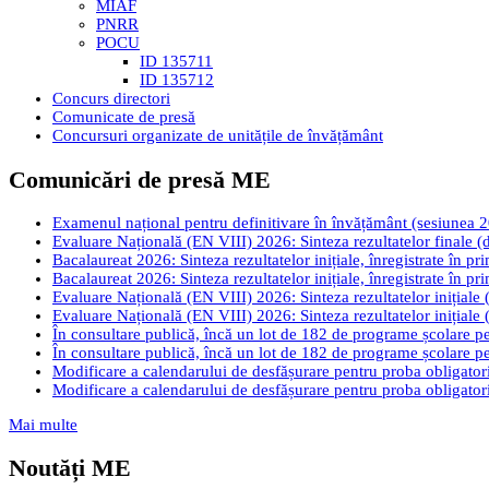
MIAF
PNRR
POCU
ID 135711
ID 135712
Concurs directori
Comunicate de presă
Concursuri organizate de unitățile de învățământ
Comunicări de presă ME
Examenul național pentru definitivare în învățământ (sesiunea 2026
Evaluare Națională (EN VIII) 2026: Sinteza rezultatelor finale (d
Bacalaureat 2026: Sinteza rezultatelor inițiale, înregistrate în pr
Bacalaureat 2026: Sinteza rezultatelor inițiale, înregistrate în pr
Evaluare Națională (EN VIII) 2026: Sinteza rezultatelor inițiale (
Evaluare Națională (EN VIII) 2026: Sinteza rezultatelor inițiale (
În consultare publică, încă un lot de 182 de programe școlare pen
În consultare publică, încă un lot de 182 de programe școlare pen
Modificare a calendarului de desfășurare pentru proba obligatori
Modificare a calendarului de desfășurare pentru proba obligatori
Mai multe
Noutăți ME