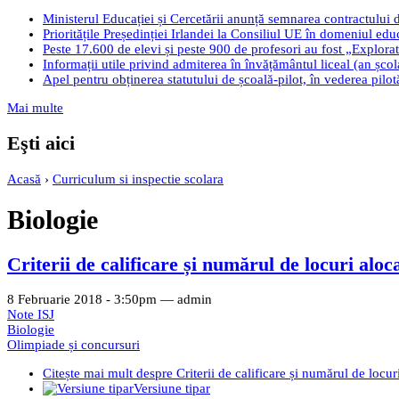
Ministerul Educației și Cercetării anunță semnarea contractului 
Prioritățile Președinției Irlandei la Consiliul UE în domeniul edu
Peste 17.600 de elevi și peste 900 de profesori au fost „Explorato
Informații utile privind admiterea în învățământul liceal (an șco
Apel pentru obținerea statutului de școală-pilot, în vederea pilo
Mai multe
Eşti aici
Acasă
›
Curriculum si inspectie scolara
Biologie
Criterii de calificare și numărul de locuri alo
8 Februarie 2018 - 3:50pm —
admin
Note ISJ
Biologie
Olimpiade și concursuri
Citește mai mult
despre Criterii de calificare și numărul de locu
Versiune tipar