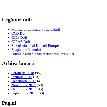
Legături utile
Ministerul Educației și Cercetării
CCD Dolj
CJEx Dolj
CJRAE Dolj
Site-ul oficial al Uniunii Europene
Spațiul profesorului
Ultimele articole din resursa Noutăți MEN
Arhivă lunară
Februarie 2018
(95)
Ianuarie 2018
(58)
Decembrie 2017
(42)
Noiembrie 2017
(60)
Octombrie 2017
(85)
Septembrie 2017
(50)
Pagini