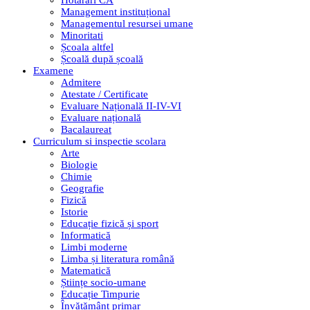
Hotarari CA
Management instituțional
Managementul resursei umane
Minoritati
Școala altfel
Școală după școală
Examene
Admitere
Atestate / Certificate
Evaluare Națională II-IV-VI
Evaluare națională
Bacalaureat
Curriculum si inspectie scolara
Arte
Biologie
Chimie
Geografie
Fizică
Istorie
Educație fizică și sport
Informatică
Limbi moderne
Limba și literatura română
Matematică
Științe socio-umane
Educație Timpurie
Învățământ primar