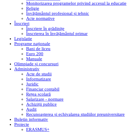
Monitorizarea programelor privind accesul la educatie
Religie
Învățământul profesional și tehnic
Acte normative
Înscrieri
Înscriere în grădinițe
Înscrierea în învățământul primar
Legislatie
Programe naționale
Bani de liceu
Euro 200
Manuale
Olimpiade și concursuri
Administrativ
Acte de studii
Informatizare
Juridic
Financiar contabil
Rețea școlară
Salarizare - normare
Achiziții publice
Audit
Recunoașterea și echivalarea studiilor preuniversitare
Buletin informativ
Proiecte
ERASMUS+