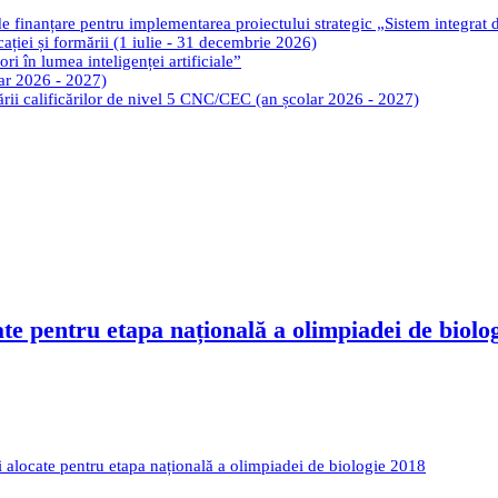
de finanțare pentru implementarea proiectului strategic „Sistem integrat
cației și formării (1 iulie - 31 decembrie 2026)
ri în lumea inteligenței artificiale”
lar 2026 - 2027)
tării calificărilor de nivel 5 CNC/CEC (an școlar 2026 - 2027)
cate pentru etapa națională a olimpiadei de biolo
ri alocate pentru etapa națională a olimpiadei de biologie 2018