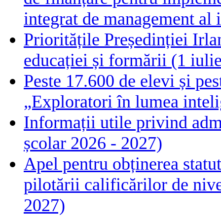
integrat de management al i
Prioritățile Președinției Ir
educației și formării (1 iul
Peste 17.600 de elevi și pes
„Exploratori în lumea intelig
Informații utile privind adm
școlar 2026 - 2027)
Apel pentru obținerea statut
pilotării calificărilor de n
2027)