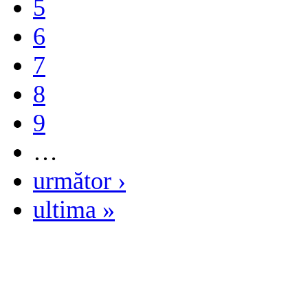
5
6
7
8
9
…
următor ›
ultima »