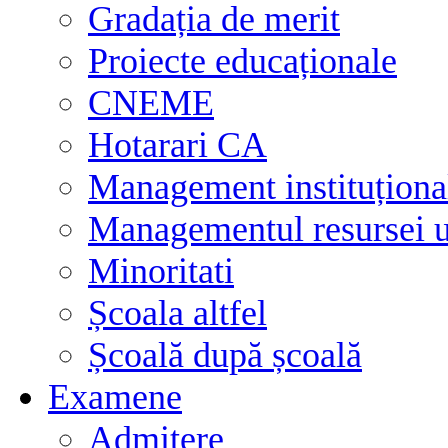
Gradația de merit
Proiecte educaționale
CNEME
Hotarari CA
Management instituționa
Managementul resursei
Minoritati
Școala altfel
Școală după școală
Examene
Admitere