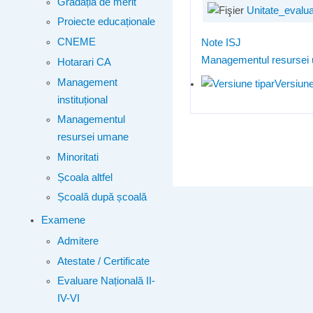
Gradația de merit
Unitate_evalu
Proiecte educaționale
CNEME
Note ISJ
Managementul resursei
Hotarari CA
Management
Versiune
instituțional
Managementul
resursei umane
Minoritati
Școala altfel
Școală după școală
Examene
Admitere
Atestate / Certificate
Evaluare Națională II-
IV-VI