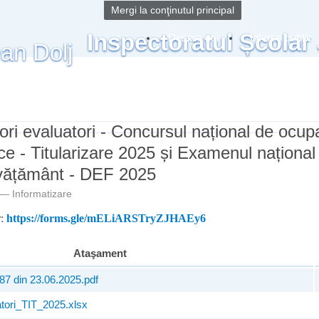
Mergi la conţinutul principal
Inspectoratul Școlar
Despre noi
Interes public
ori evaluatori - Concursul național de ocup
ice - Titularizare 2025 și Examenul național
învățământ - DEF 2025
m —
Informatizare
r:
https://forms.gle/mELiARSTryZJHAEy6
Ataşament
87 din 23.06.2025.pdf
atori_TIT_2025.xlsx