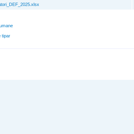
atori_DEF_2025.xlsx
 umane
 tipar