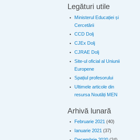
Legături utile
Ministerul Educației și
Cercetării
CCD Dolj
CJEx Dolj
CJRAE Dolj
Site-ul oficial al Uniunii
Europene
Spațiul profesorului
Ultimele articole din
resursa Noutăți MEN
Arhivă lunară
Februarie 2021
(40)
Ianuarie 2021
(37)
Decembrie 2020
(24)