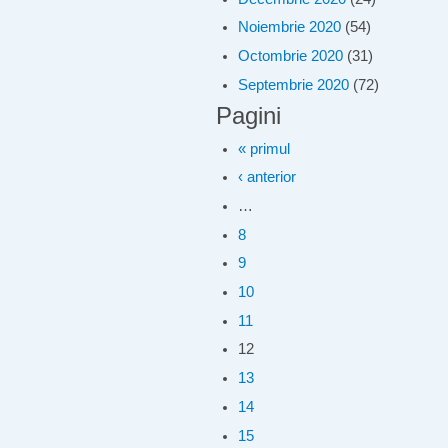
Noiembrie 2020
(54)
Octombrie 2020
(31)
Septembrie 2020
(72)
Pagini
« primul
‹ anterior
…
8
9
10
11
12
13
14
15