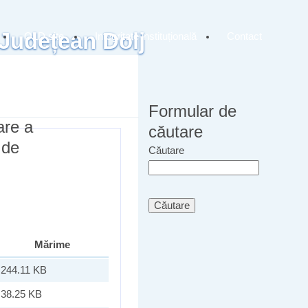
 Județean Dolj
OLD site
Integritate instituțională
Contact
Formular de
are a
căutare
 de
Căutare
Mărime
244.11 KB
38.25 KB