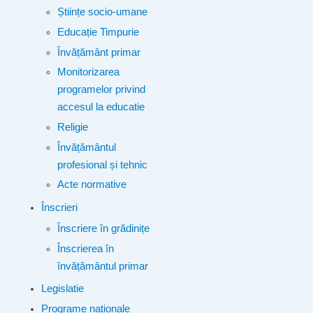
Științe socio-umane
Educație Timpurie
Învățământ primar
Monitorizarea
programelor privind
accesul la educatie
Religie
Învățământul
profesional și tehnic
Acte normative
Înscrieri
Înscriere în grădinițe
Înscrierea în
învățământul primar
Legislatie
Programe naționale