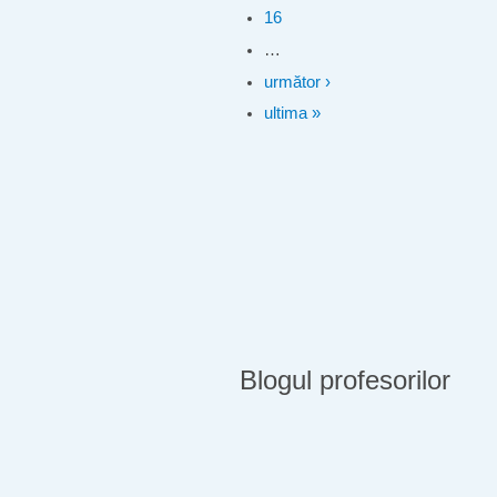
16
…
următor ›
ultima »
Blogul profesorilor