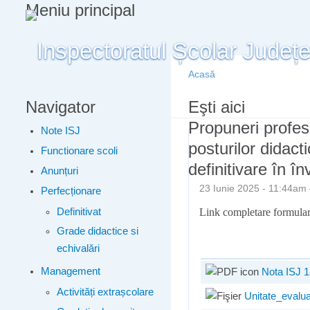
Meniu principal
Acasă
Navigator
Eşti aici
Propuneri profes
Note ISJ
posturilor didact
Functionare scoli
definitivare în 
Anunțuri
23 Iunie 2025 - 11:44a
Perfecționare
Definitivat
Link completare formula
Grade didactice si
echivalări
Management
Nota ISJ 1
Activități extrașcolare
Unitate_evalu