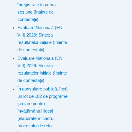
înregistrate în prima
sesiune (înainte de
contestații)
Evaluare Națională (EN
VIII) 2026: Sinteza
rezultatelor inițiale (înainte
de contestații)
Evaluare Națională (EN
VIII) 2026: Sinteza
rezultatelor inițiale (înainte
de contestații)
În consultare publică, încă
un lot de 182 de programe
școlare pentru
învățământul liceal
(elaborate în cadrul
procesului de refo...