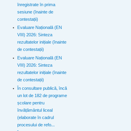
înregistrate în prima
sesiune (înainte de
contestații)
Evaluare Națională (EN
VIII) 2026: Sinteza
rezultatelor inițiale (înainte
de contestații)
Evaluare Națională (EN
VIII) 2026: Sinteza
rezultatelor inițiale (înainte
de contestații)
În consultare publică, încă
un lot de 182 de programe
școlare pentru
învățământul liceal
(elaborate în cadrul
procesului de refo...