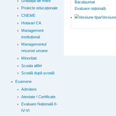
Gradația de merit
Bacalaureat
Proiecte educaționale
Evaluare națională
CNEME
Versiune
Hotarari CA
Management
instituțional
Managementul
resursei umane
Minoritati
Școala altfel
Școală după școală
Examene
Admitere
Atestate / Certificate
Evaluare Națională II-
IV-VI