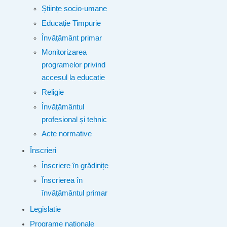
Științe socio-umane
Educație Timpurie
Învățământ primar
Monitorizarea
programelor privind
accesul la educatie
Religie
Învățământul
profesional și tehnic
Acte normative
Înscrieri
Înscriere în grădinițe
Înscrierea în
învățământul primar
Legislatie
Programe naționale