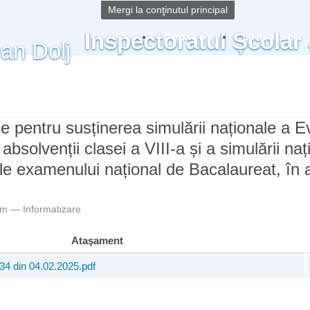
Mergi la conţinutul principal
Inspectoratul Școlar
Despre noi
Interes public
 pentru susținerea simulării naționale a Ev
absolvenții clasei a VIII-a și a simulării naț
ale examenului național de Bacalaureat, în 
3pm —
Informatizare
Ataşament
34 din 04.02.2025.pdf