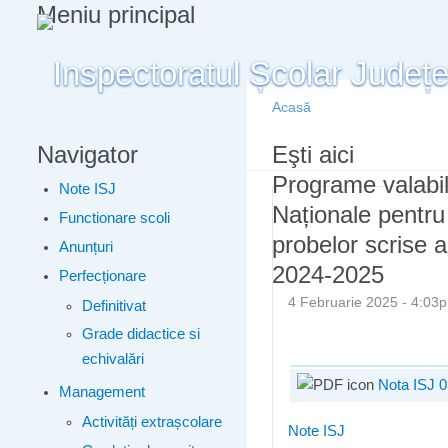
Meniu principal
Acasă
Navigator
Eşti aici
Programe valabile
Note ISJ
Naționale pentru 
Functionare scoli
probelor scrise 
Anunțuri
2024-2025
Perfecționare
4 Februarie 2025 - 4:0
Definitivat
Grade didactice si
echivalări
Nota ISJ 0
Management
Activități extrașcolare
Note ISJ