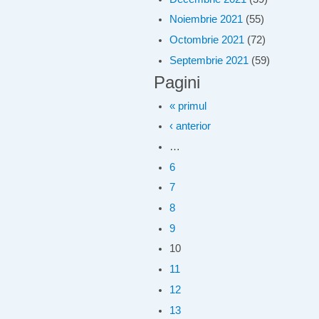
Noiembrie 2021
(55)
Octombrie 2021
(72)
Septembrie 2021
(59)
Pagini
« primul
‹ anterior
…
6
7
8
9
10
11
12
13