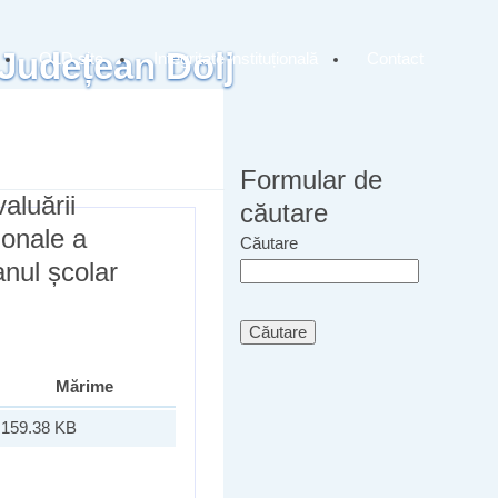
 Județean Dolj
OLD site
Integritate instituțională
Contact
Formular de
aluării
căutare
ionale a
Căutare
anul școlar
Mărime
159.38 KB