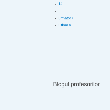
14
…
următor ›
ultima »
Blogul profesorilor