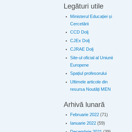
Legături utile
Ministerul Educației și
Cercetării
CCD Dolj
CJEx Dolj
CJRAE Dolj
Site-ul oficial al Uniunii
Europene
Spațiul profesorului
Ultimele articole din
resursa Noutăți MEN
Arhivă lunară
Februarie 2022
(71)
Ianuarie 2022
(59)
Decembrie 2021
(39)