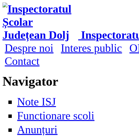
Mergi la conţinutul principal
Inspectorat
Despre noi
Interes public
O
Meniu principal
Contact
Navigator
Note ISJ
Functionare scoli
Anunțuri