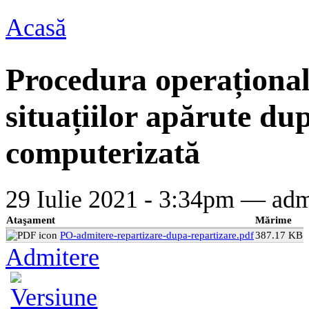
Acasă
Eşti aici
Procedura operațional
situațiilor apărute du
computerizată
29 Iulie 2021 - 3:34pm —
adm
Ataşament
Mărime
PO-admitere-repartizare-dupa-repartizare.pdf
387.17 KB
Admitere