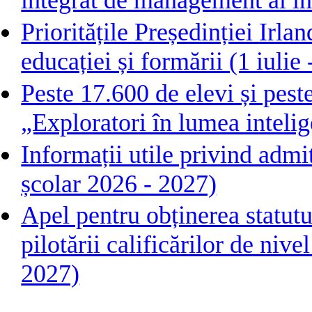
integrat de management al in
Prioritățile Președinției Irl
educației și formării (1 iuli
Peste 17.600 de elevi și pest
„Exploratori în lumea intelige
Informații utile privind admi
școlar 2026 - 2027)
Apel pentru obținerea statutu
pilotării calificărilor de ni
2027)