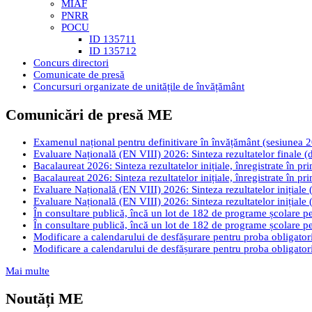
MIAF
PNRR
POCU
ID 135711
ID 135712
Concurs directori
Comunicate de presă
Concursuri organizate de unitățile de învățământ
Comunicări de presă ME
Examenul național pentru definitivare în învățământ (sesiunea 2026
Evaluare Națională (EN VIII) 2026: Sinteza rezultatelor finale (d
Bacalaureat 2026: Sinteza rezultatelor inițiale, înregistrate în pr
Bacalaureat 2026: Sinteza rezultatelor inițiale, înregistrate în pr
Evaluare Națională (EN VIII) 2026: Sinteza rezultatelor inițiale (
Evaluare Națională (EN VIII) 2026: Sinteza rezultatelor inițiale (
În consultare publică, încă un lot de 182 de programe școlare pen
În consultare publică, încă un lot de 182 de programe școlare pen
Modificare a calendarului de desfășurare pentru proba obligatori
Modificare a calendarului de desfășurare pentru proba obligatori
Mai multe
Noutăți ME