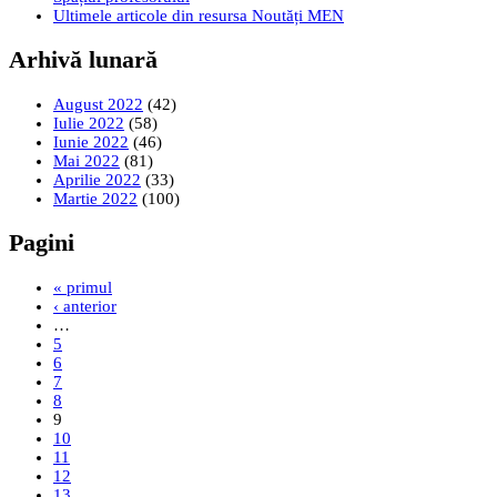
Ultimele articole din resursa Noutăți MEN
Arhivă lunară
August 2022
(42)
Iulie 2022
(58)
Iunie 2022
(46)
Mai 2022
(81)
Aprilie 2022
(33)
Martie 2022
(100)
Pagini
« primul
‹ anterior
…
5
6
7
8
9
10
11
12
13