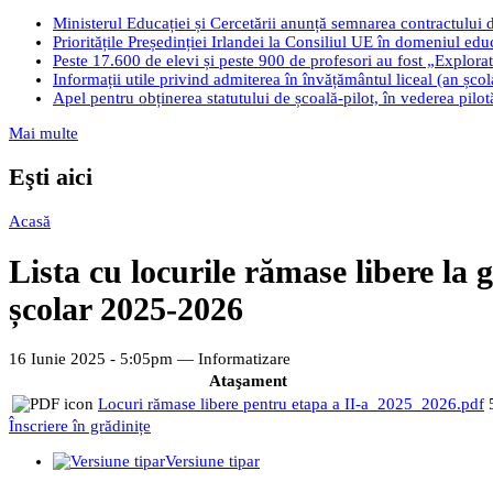
Ministerul Educației și Cercetării anunță semnarea contractului 
Prioritățile Președinției Irlandei la Consiliul UE în domeniul edu
Peste 17.600 de elevi și peste 900 de profesori au fost „Explorato
Informații utile privind admiterea în învățământul liceal (an șco
Apel pentru obținerea statutului de școală-pilot, în vederea pilo
Mai multe
Eşti aici
Acasă
Lista cu locurile rămase libere la 
școlar 2025-2026
16 Iunie 2025 - 5:05pm —
Informatizare
Ataşament
Locuri rămase libere pentru etapa a II-a_2025_2026.pdf
Înscriere în grădinițe
Versiune tipar