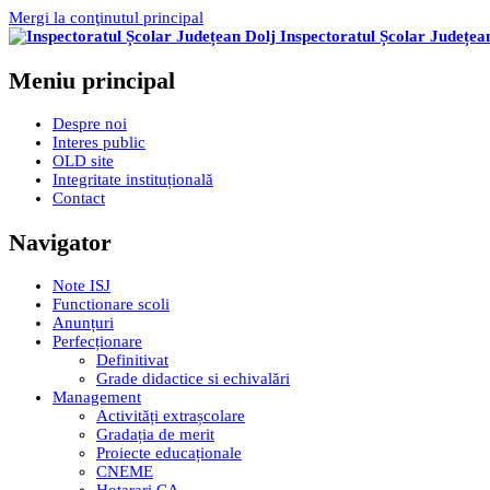
Mergi la conţinutul principal
Inspectoratul Școlar Județea
Meniu principal
Despre noi
Interes public
OLD site
Integritate instituțională
Contact
Navigator
Note ISJ
Functionare scoli
Anunțuri
Perfecționare
Definitivat
Grade didactice si echivalări
Management
Activități extrașcolare
Gradația de merit
Proiecte educaționale
CNEME