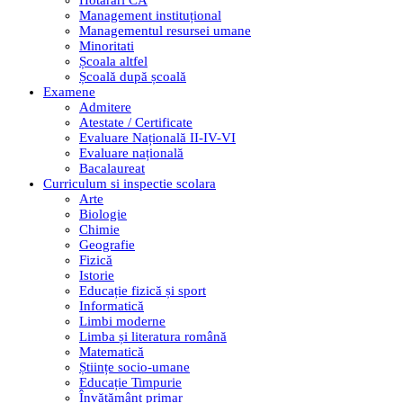
Hotarari CA
Management instituțional
Managementul resursei umane
Minoritati
Școala altfel
Școală după școală
Examene
Admitere
Atestate / Certificate
Evaluare Națională II-IV-VI
Evaluare națională
Bacalaureat
Curriculum si inspectie scolara
Arte
Biologie
Chimie
Geografie
Fizică
Istorie
Educație fizică și sport
Informatică
Limbi moderne
Limba și literatura română
Matematică
Științe socio-umane
Educație Timpurie
Învățământ primar