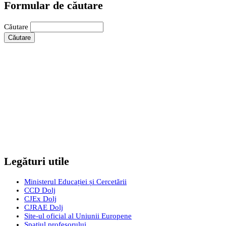
Formular de căutare
Căutare
Legături utile
Ministerul Educației și Cercetării
CCD Dolj
CJEx Dolj
CJRAE Dolj
Site-ul oficial al Uniunii Europene
Spațiul profesorului