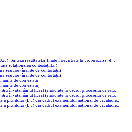
): Sinteza rezultatelor finale înregistrate la proba scrisă (d...
upă soluționarea contestațiilor)
ima sesiune (înainte de contestații)
ima sesiune (înainte de contestații)
înainte de contestații)
înainte de contestații)
tru învățământul liceal (elaborate în cadrul procesului de refo...
tru învățământul liceal (elaborate în cadrul procesului de refo...
e a profilului (E.c) din cadrul examenului național de bacalaure...
e a profilului (E.c) din cadrul examenului național de bacalaure...