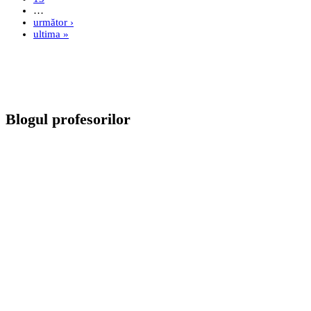
…
următor ›
ultima »
Blogul profesorilor