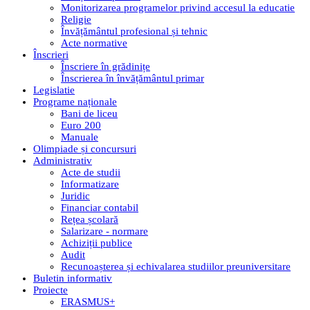
Monitorizarea programelor privind accesul la educatie
Religie
Învățământul profesional și tehnic
Acte normative
Înscrieri
Înscriere în grădinițe
Înscrierea în învățământul primar
Legislatie
Programe naționale
Bani de liceu
Euro 200
Manuale
Olimpiade și concursuri
Administrativ
Acte de studii
Informatizare
Juridic
Financiar contabil
Rețea școlară
Salarizare - normare
Achiziții publice
Audit
Recunoașterea și echivalarea studiilor preuniversitare
Buletin informativ
Proiecte
ERASMUS+