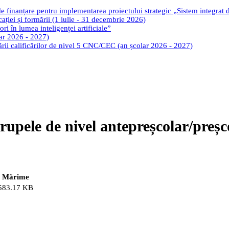
de finanțare pentru implementarea proiectului strategic „Sistem integrat
cației și formării (1 iulie - 31 decembrie 2026)
ri în lumea inteligenței artificiale”
lar 2026 - 2027)
tării calificărilor de nivel 5 CNC/CEC (an școlar 2026 - 2027)
grupele de nivel antepreșcolar/preș
Mărime
583.17 KB