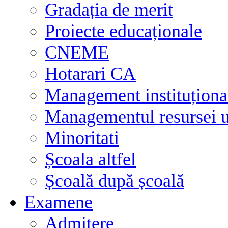
Gradația de merit
Proiecte educaționale
CNEME
Hotarari CA
Management instituționa
Managementul resursei
Minoritati
Școala altfel
Școală după școală
Examene
Admitere