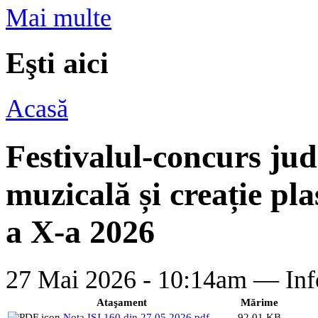
Mai multe
Eşti aici
Acasă
Festivalul-concurs jud
muzicală și creație pl
a X-a 2026
27 Mai 2026 - 10:14am —
Inf
Ataşament
Mărime
Nota ISJ 160 din 27.05.2026.pdf
92.01 KB