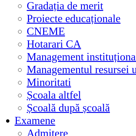
Gradația de merit
Proiecte educaționale
CNEME
Hotarari CA
Management instituționa
Managementul resursei
Minoritati
Școala altfel
Școală după școală
Examene
Admitere