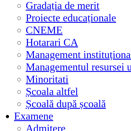
Gradația de merit
Proiecte educaționale
CNEME
Hotarari CA
Management instituționa
Managementul resursei
Minoritati
Școala altfel
Școală după școală
Examene
Admitere