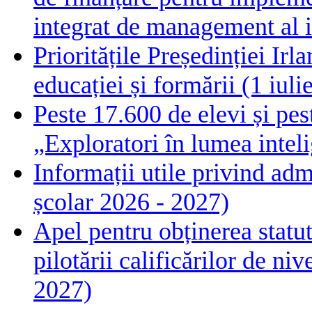
integrat de management al i
Prioritățile Președinției Ir
educației și formării (1 iul
Peste 17.600 de elevi și pes
„Exploratori în lumea intelig
Informații utile privind adm
școlar 2026 - 2027)
Apel pentru obținerea statut
pilotării calificărilor de n
2027)