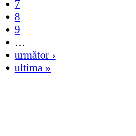
7
8
9
…
următor ›
ultima »