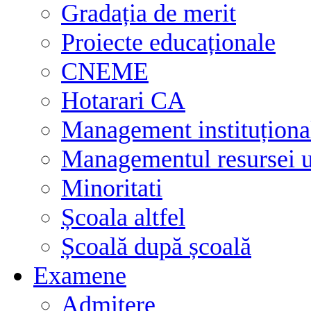
Gradația de merit
Proiecte educaționale
CNEME
Hotarari CA
Management instituționa
Managementul resursei
Minoritati
Școala altfel
Școală după școală
Examene
Admitere