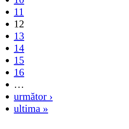
11
12
13
14
15
16
…
următor ›
ultima »