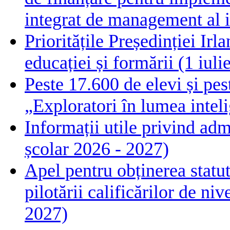
integrat de management al i
Prioritățile Președinției Ir
educației și formării (1 iul
Peste 17.600 de elevi și pes
„Exploratori în lumea intelig
Informații utile privind adm
școlar 2026 - 2027)
Apel pentru obținerea statut
pilotării calificărilor de n
2027)