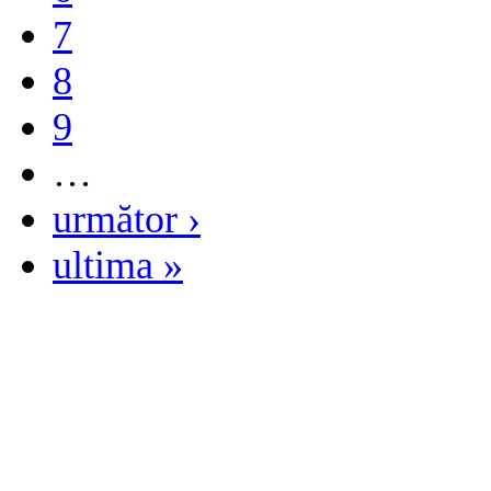
7
8
9
…
următor ›
ultima »