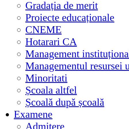
Gradația de merit
Proiecte educaționale
CNEME
Hotarari CA
Management instituționa
Managementul resursei
Minoritati
Școala altfel
Școală după școală
Examene
Admitere