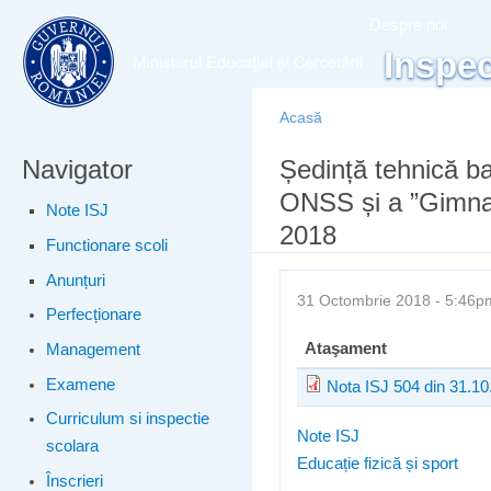
Meniu principal
Merg
Despre noi
conţ
Inspec
prin
Acasă
Navigator
Eşti aici
Ședință tehnică ba
ONSS și a ”Gimnaz
Note ISJ
2018
Functionare scoli
Anunțuri
31 Octombrie 2018 - 5:46
Perfecționare
Ataşament
Management
Examene
Nota ISJ 504 din 31.10
Curriculum si inspectie
Note ISJ
scolara
Educație fizică și sport
Înscrieri