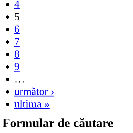
4
5
6
7
8
9
…
următor ›
ultima »
Formular de căutare