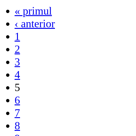
« primul
‹ anterior
1
2
3
4
5
6
7
8