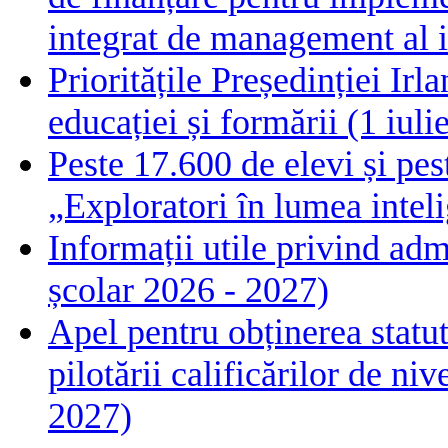
integrat de management al i
Prioritățile Președinției Ir
educației și formării (1 iul
Peste 17.600 de elevi și pes
„Exploratori în lumea intelig
Informații utile privind adm
școlar 2026 - 2027)
Apel pentru obținerea statut
pilotării calificărilor de n
2027)