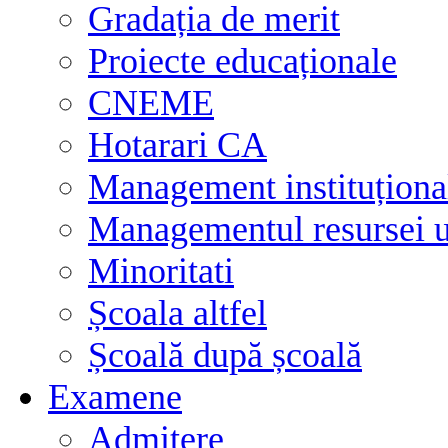
Gradația de merit
Proiecte educaționale
CNEME
Hotarari CA
Management instituționa
Managementul resursei
Minoritati
Școala altfel
Școală după școală
Examene
Admitere