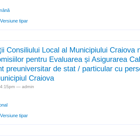
omână
e Precizări privind etapele pe școală în cadrul olimpiadelor de limba ș
Versiune tipar
i Consiliului Local al Municipiului Craiova 
isiilor pentru Evaluarea și Asigurarea Calită
 preuniversitar de stat / particular cu pers
municipiul Craiova
- 4:15pm —
admin
onal
e Reprezentanții Consiliului Local al Municipiului Craiova nominalizaț
Versiune tipar
u Evaluarea și Asigurarea Calității în unitățile de învățământ preunivers
nalitate juridică din municipiul Craiova