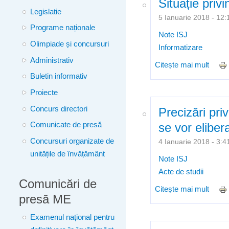
Situație priv
Legislatie
5 Ianuarie 2018 - 1
Programe naționale
Note ISJ
Olimpiade și concursuri
Informatizare
Administrativ
Citește mai mult
despr
Buletin informativ
Proiecte
Concurs directori
Precizări pri
se vor eliber
Comunicate de presă
Concursuri organizate de
4 Ianuarie 2018 - 3
unitățile de învățământ
Note ISJ
Acte de studii
Comunicări de
Citește mai mult
despr
presă ME
2018
Examenul național pentru