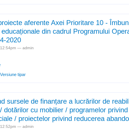
le IX - XII
proiecte aferente Axei Prioritare 10 - Îmbun
ii educaționale din cadrul Programului Oper
14-2020
- 12:54pm —
admin
e
e Apelurile de proiecte aferente Axei Prioritare 10 - Îmbunătățirea infr
Versiune tipar
l Programului Operațional Regional 2014-2020
nd sursele de finanțare a lucrărilor de reabil
 dotărilor cu mobilier / programelor privi
ociale / proiectelor privind reducerea abando
- 12:52pm —
admin