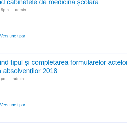
ind cabinetele de medicină școlară
2:18pm —
admin
e Situație privind cabinetele de medicină școlară
Versiune tipar
vind tipul și completarea formularelor actelo
a absolvenților 2018
:41pm —
admin
e Precizări privind tipul și completarea formularelor actelor de studii 
Versiune tipar