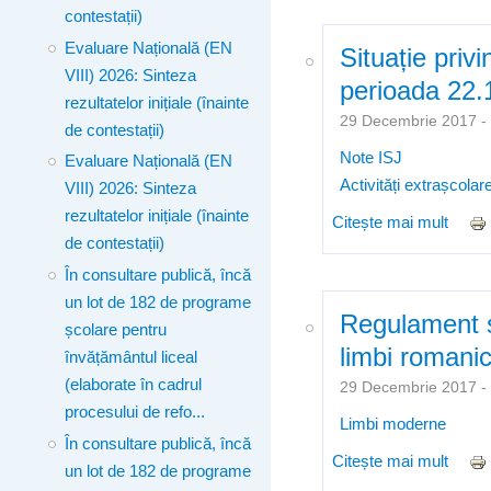
contestații)
Evaluare Națională (EN
Situație privi
VIII) 2026: Sinteza
perioada 22.
rezultatelor inițiale (înainte
29 Decembrie 2017 
de contestații)
Note ISJ
Evaluare Națională (EN
Activități extrașcolar
VIII) 2026: Sinteza
rezultatelor inițiale (înainte
Citește mai mult
despr
de contestații)
14.0
În consultare publică, încă
un lot de 182 de programe
Regulament s
școlare pentru
limbi romanic
învățământul liceal
(elaborate în cadrul
29 Decembrie 2017 
procesului de refo...
Limbi moderne
În consultare publică, încă
Citește mai mult
despr
un lot de 182 de programe