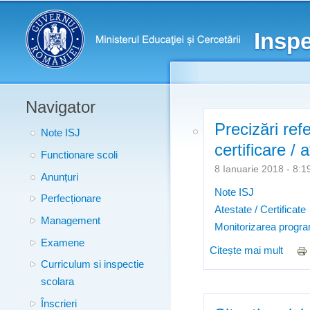
Meniu principal
Inspe
Navigator
Precizări ref
Note ISJ
certificare /
Functionare scoli
8 Ianuarie 2018 - 8
Anunțuri
Note ISJ
Perfecționare
Atestate / Certificate
Management
Monitorizarea progra
Examene
Citește mai mult
despr
Curriculum si inspectie
compe
scolara
Înscrieri