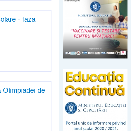
olare - faza
 județeană din anul școlar
a Olimpiadei de
 de limba și literatura română