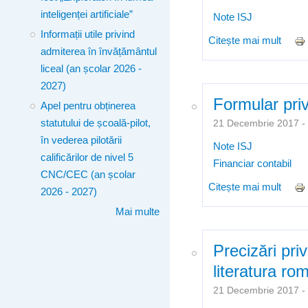
inteligenței artificiale”
Note ISJ
Informații utile privind
Citește mai mult
despr
admiterea în învățământul
progr
liceal (an școlar 2026 -
2027)
Formular pri
Apel pentru obținerea
statutului de școală-pilot,
21 Decembrie 2017 
în vederea pilotării
Note ISJ
calificărilor de nivel 5
Financiar contabil
CNC/CEC (an școlar
Citește mai mult
despr
2026 - 2027)
Mai multe
Precizări pri
literatura ro
21 Decembrie 2017 