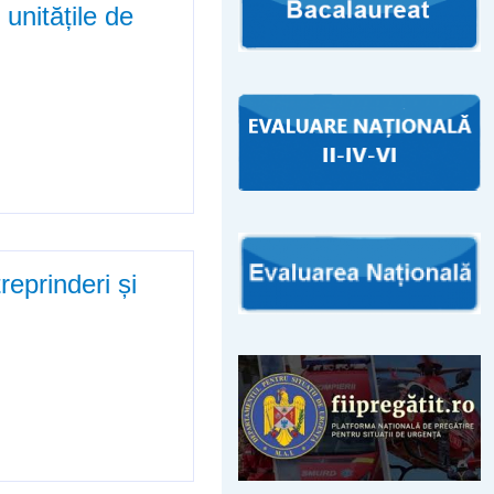
unitățile de
e învățământ preuniversitar
reprinderi și
și școli pentru învățământ