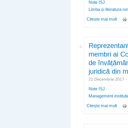
Note ISJ
Limba și literatura r
Citește mai mult
despr
Reprezentanți
membri ai Com
de învățământ
juridică din 
21 Decembrie 2017 
Note ISJ
Management instituți
Citește mai mult
despr
pentr
perso