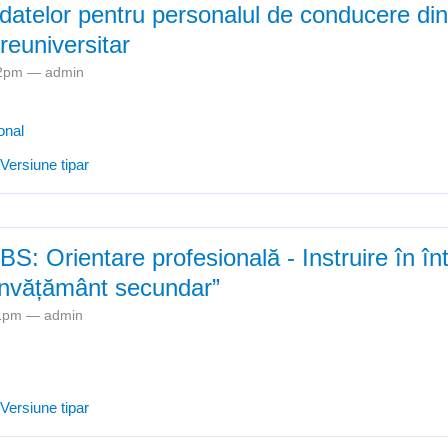
datelor pentru personalul de conducere din 
reuniversitar
:22pm —
admin
onal
e Actualizarea datelor pentru personalul de conducere din unitățile d
Versiune tipar
BS: Orientare profesională - Instruire în înt
 învățământ secundar”
:11pm —
admin
e Proiectul “JOBS: Orientare profesională - Instruire în întreprinderi 
Versiune tipar
ndar”