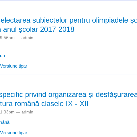
electarea subiectelor pentru olimpiadele șc
n anul școlar 2017-2018
- 9:56am —
admin
uri
e Apel pentru selectarea subiectelor pentru olimpiadele școlare - faza
Versiune tipar
-2018
pecific privind organizarea și desfășurare
ratura română clasele IX - XII
- 1:33pm —
admin
omână
e Regulament specific privind organizarea și desfășurarea Olimpiadei
Versiune tipar