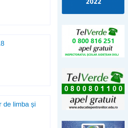
ernizare / dotărilor cu mobilier /
ducerea abandonului școlar
18
r de limba și