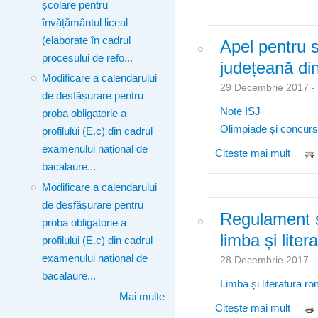
școlare pentru
învățământul liceal
(elaborate în cadrul
Apel pentru s
procesului de refo...
județeană di
Modificare a calendarului
29 Decembrie 2017 
de desfășurare pentru
Note ISJ
proba obligatorie a
Olimpiade și concurs
profilului (E.c) din cadrul
examenului național de
Citește mai mult
despr
bacalaure...
2017
Modificare a calendarului
de desfășurare pentru
Regulament s
proba obligatorie a
limba și lite
profilului (E.c) din cadrul
examenului național de
28 Decembrie 2017 
bacalaure...
Limba și literatura r
Mai multe
Citește mai mult
despr