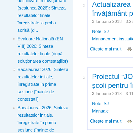
definitivare în învățământ
Actualizarea 
(sesiunea 2026): Sinteza
învățământ p
rezultatelor finale
3 Ianuarie 2018 - 3
înregistrate la proba
scrisă (d...
Note ISJ
Evaluare Națională (EN
Management instituți
VIII) 2026: Sinteza
Citește mai mult
despr
rezultatelor finale (după
soluționarea contestațiilor)
Bacalaureat 2026: Sinteza
Proiectul “JO
rezultatelor inițiale,
școli pentru
înregistrate în prima
sesiune (înainte de
3 Ianuarie 2018 - 3
contestații)
Note ISJ
Bacalaureat 2026: Sinteza
Manuale
rezultatelor inițiale,
Citește mai mult
despr
înregistrate în prima
secu
sesiune (înainte de