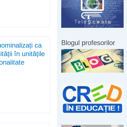
i literatura română
Blogul profesorilor
nominalizați ca
ții în unitățile
onalitate
i ca membri ai Comisiilor
itar de stat / particular cu