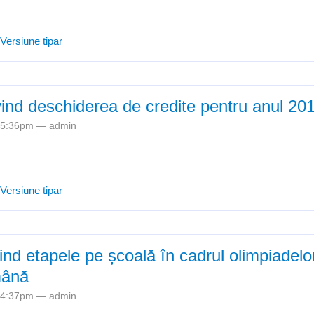
e Situație privind sursele de finanțare a lucrărilor de reabilitare și mod
Versiune tipar
amelor privind promovarea incluziunii sociale / proiectelor privind re
vind deschiderea de credite pentru anul 20
- 5:36pm —
admin
e Formular privind deschiderea de credite pentru anul 2018
Versiune tipar
vind etapele pe școală în cadrul olimpiadelo
mână
- 4:37pm —
admin