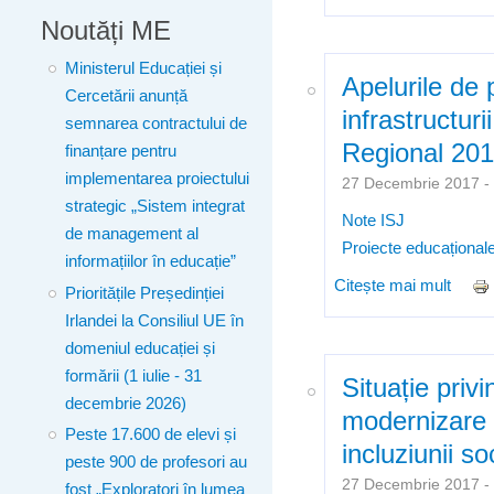
clase
Noutăți ME
Ministerul Educației și
Apelurile de 
Cercetării anunță
infrastructur
semnarea contractului de
Regional 20
finanțare pentru
implementarea proiectului
27 Decembrie 2017 
strategic „Sistem integrat
Note ISJ
de management al
Proiecte educațional
informațiilor în educație”
Citește mai mult
despr
Prioritățile Președinției
cadru
Irlandei la Consiliul UE în
domeniul educației și
formării (1 iulie - 31
Situație privi
decembrie 2026)
modernizare /
Peste 17.600 de elevi și
incluziunii s
peste 900 de profesori au
27 Decembrie 2017 
fost „Exploratori în lumea