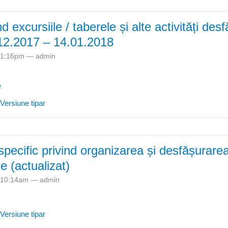
nd excursiile / taberele și alte activități des
12.2017 – 14.01.2018
- 1:16pm —
admin
e
e Situație privind excursiile / taberele și alte activități desfășurate î
Versiune tipar
1.2018
pecific privind organizarea și desfășurare
e (actualizat)
- 10:14am —
admin
e Regulament specific privind organizarea și desfășurarea Olimpiadei
Versiune tipar