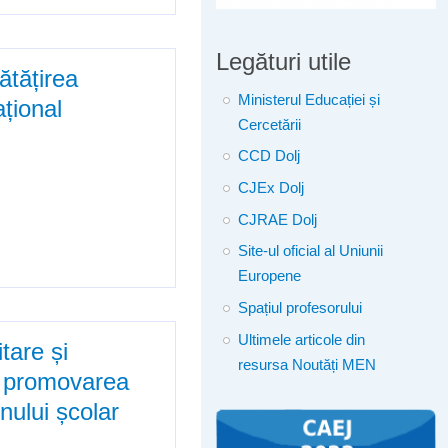
Legături utile
ătățirea
Ministerul Educației și
ațional
Cercetării
CCD Dolj
CJEx Dolj
CJRAE Dolj
Site-ul oficial al Uniunii
astructurii educaționale din
Europene
Spațiul profesorului
Ultimele articole din
itare și
resursa Noutăți MEN
nd promovarea
nului școlar