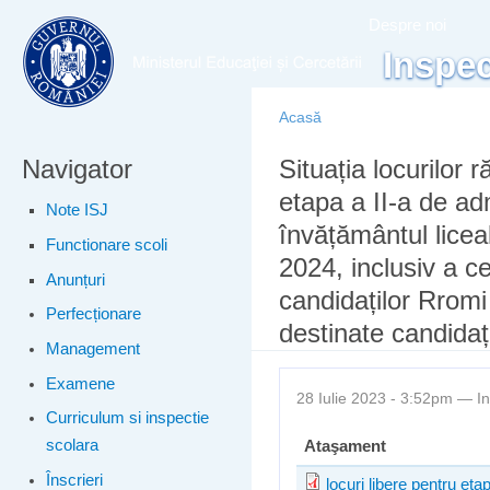
Meniu principal
Merg
Despre noi
conţ
Inspec
prin
Acasă
Navigator
Eşti aici
Situația locurilor 
etapa a II-a de ad
Note ISJ
învățământul licea
Functionare scoli
2024, inclusiv a ce
Anunțuri
candidaților Rromi
Perfecționare
destinate candida
Management
Examene
28 Iulie 2023 - 3:52pm —
I
Curriculum si inspectie
scolara
Ataşament
Înscrieri
locuri libere pentru etap