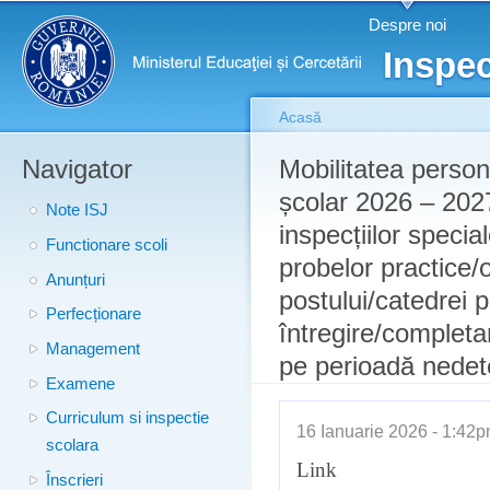
Meniu principal
Merg
Despre noi
conţ
Inspec
prin
Acasă
Navigator
Eşti aici
Mobilitatea persona
școlar 2026 – 202
Note ISJ
inspecțiilor special
Functionare scoli
probelor practice/o
Anunțuri
postului/catedrei 
Perfecționare
întregire/completa
Management
pe perioadă nedet
Examene
Curriculum si inspectie
16 Ianuarie 2026 - 1:4
scolara
Link
Înscrieri