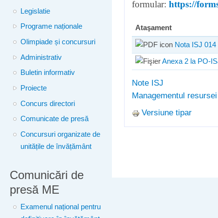
formular:
https://fo
Legislatie
Programe naționale
Ataşament
Olimpiade și concursuri
Nota ISJ 014 
Administrativ
Anexa 2 la PO-I
Buletin informativ
Note ISJ
Proiecte
Managementul resurse
Concurs directori
Versiune tipar
Comunicate de presă
Concursuri organizate de
unitățile de învățământ
Comunicări de
presă ME
Examenul național pentru