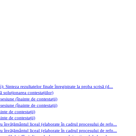
Sinteza rezultatelor finale înregistrate la proba scrisă (d...
 soluționarea contestațiilor)
 sesiune (înainte de contestații)
 sesiune (înainte de contestații)
inte de contestații)
inte de contestații)
 învățământul liceal (elaborate în cadrul procesului de refo...
 învățământul liceal (elaborate în cadrul procesului de refo...