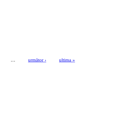
…
următor ›
ultima »