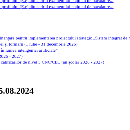
 profilului (E.c) din cadrul examenului național de bacalaure...
 profilului (E.c) din cadrul examenului național de bacalaure...
finanțare pentru implementarea proiectului strategic „Sistem integrat de
iei și formării (1 iulie - 31 decembrie 2026)
în lumea inteligenței artificiale”
 2026 - 2027)
ii calificărilor de nivel 5 CNC/CEC (an școlar 2026 - 2027)
05.08.2024