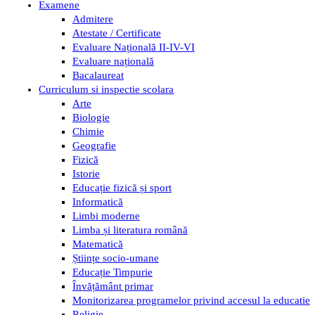
Examene
Admitere
Atestate / Certificate
Evaluare Națională II-IV-VI
Evaluare națională
Bacalaureat
Curriculum si inspectie scolara
Arte
Biologie
Chimie
Geografie
Fizică
Istorie
Educație fizică și sport
Informatică
Limbi moderne
Limba și literatura română
Matematică
Științe socio-umane
Educație Timpurie
Învățământ primar
Monitorizarea programelor privind accesul la educatie
Religie