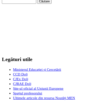
Căutare
Formular de căutare
Legături utile
Ministerul Educației și Cercetării
CCD Dolj
CJEx Dolj
CJRAE Dolj
Site-ul oficial al Uniunii Europene
Spațiul profesorului
Ultimele articole din resursa Noutăți MEN