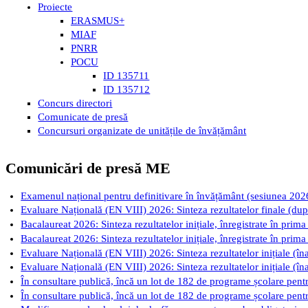
Proiecte
ERASMUS+
MIAF
PNRR
POCU
ID 135711
ID 135712
Concurs directori
Comunicate de presă
Concursuri organizate de unitățile de învățământ
Comunicări de presă ME
Examenul național pentru definitivare în învățământ (sesiunea 2026): 
Evaluare Națională (EN VIII) 2026: Sinteza rezultatelor finale (după
Bacalaureat 2026: Sinteza rezultatelor inițiale, înregistrate în prima
Bacalaureat 2026: Sinteza rezultatelor inițiale, înregistrate în prima
Evaluare Națională (EN VIII) 2026: Sinteza rezultatelor inițiale (îna
Evaluare Națională (EN VIII) 2026: Sinteza rezultatelor inițiale (îna
În consultare publică, încă un lot de 182 de programe școlare pentru
În consultare publică, încă un lot de 182 de programe școlare pentru