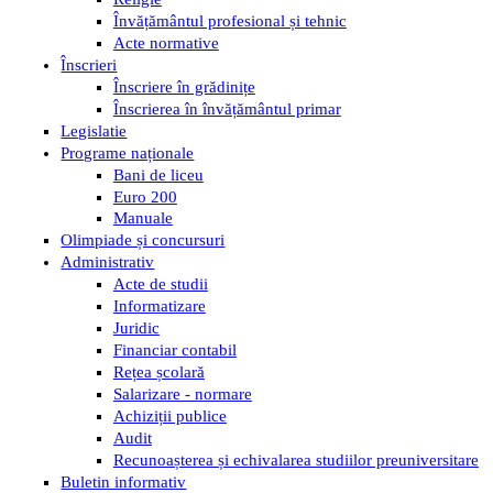
Învățământul profesional și tehnic
Acte normative
Înscrieri
Înscriere în grădinițe
Înscrierea în învățământul primar
Legislatie
Programe naționale
Bani de liceu
Euro 200
Manuale
Olimpiade și concursuri
Administrativ
Acte de studii
Informatizare
Juridic
Financiar contabil
Rețea școlară
Salarizare - normare
Achiziții publice
Audit
Recunoașterea și echivalarea studiilor preuniversitare
Buletin informativ