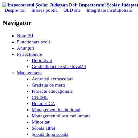
Mergi la conţinutul principal
Inspectoratul Școlar Județea
Despre noi
Interes public
OLD site
Integritate instituțională
Meniu principal
Navigator
Note ISJ
Functionare scoli
Anunțuri
Perfecționare
Definitivat
Grade didactice si echivalări
Management
Activități extrașcolare
Gradația de merit
Proiecte educaționale
CNEME
Hotarari CA
Management instituțional
Managementul resursei umane
Minoritati
Școala altfel
Școală după școală