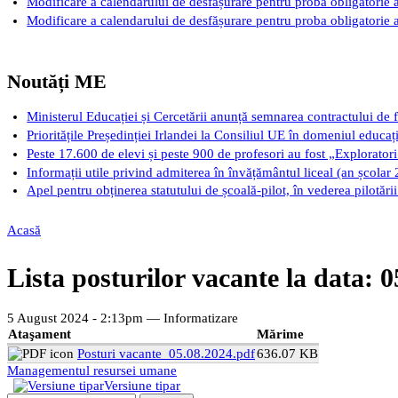
Modificare a calendarului de desfășurare pentru proba obligatorie a
Modificare a calendarului de desfășurare pentru proba obligatorie a
Noutăți ME
Ministerul Educației și Cercetării anunță semnarea contractului de 
Prioritățile Președinției Irlandei la Consiliul UE în domeniul educaț
Peste 17.600 de elevi și peste 900 de profesori au fost „Exploratori 
Informații utile privind admiterea în învățământul liceal (an școlar
Apel pentru obținerea statutului de școală-pilot, în vederea pilotăr
Acasă
Eşti aici
Lista posturilor vacante la data: 
5 August 2024 - 2:13pm —
Informatizare
Ataşament
Mărime
Posturi vacante_05.08.2024.pdf
636.07 KB
Managementul resursei umane
Versiune tipar