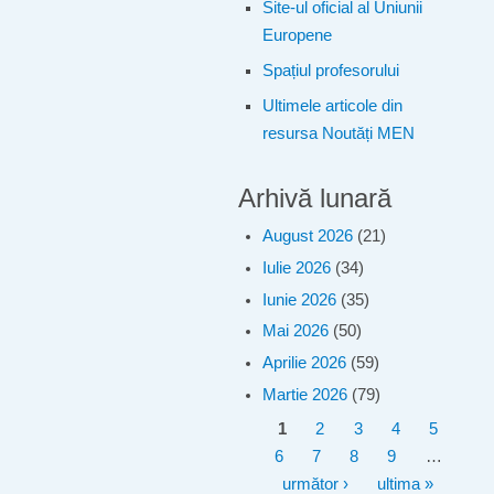
Site-ul oficial al Uniunii
Europene
Spațiul profesorului
Ultimele articole din
resursa Noutăți MEN
Arhivă lunară
August 2026
(21)
Iulie 2026
(34)
Iunie 2026
(35)
Mai 2026
(50)
Aprilie 2026
(59)
Martie 2026
(79)
Pagini
1
2
3
4
5
6
7
8
9
…
următor ›
ultima »