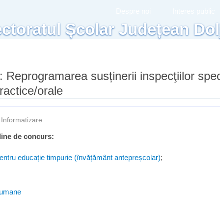
Mergi la
Despre noi
Interes public
conţinutul
ctoratul Școlar Județean Dol
principal
: Reprogramarea susținerii inspecţiilor spec
ractice/orale
—
Informatizare
line de concurs:
entru educație timpurie (învățământ antepreșcolar)
;
 umane