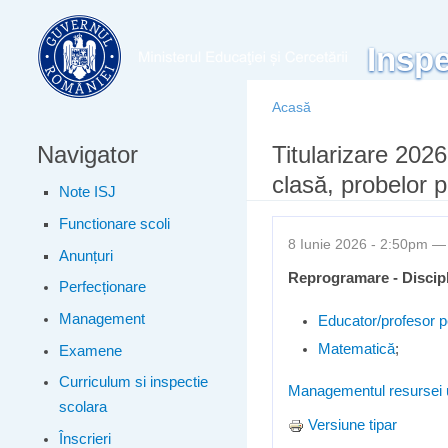
Meniu principal
Inspe
Acasă
Navigator
Eşti aici
Titularizare 2026
clasă, probelor p
Note ISJ
Functionare scoli
8 Iunie 2026 - 2:50pm 
Anunțuri
Reprogramare - Discip
Perfecționare
Management
Educator/profesor p
Matematică
;
Examene
Curriculum si inspectie
Managementul resursei
scolara
Versiune tipar
Înscrieri