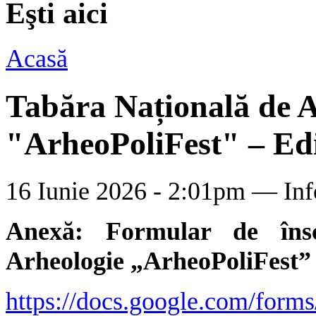
Eşti aici
Acasă
Tabăra Națională de A
"ArheoPoliFest" – Ediț
16 Iunie 2026 - 2:01pm —
Inf
Anexă: Formular de îns
Arheologie „ArheoPoliFest” 
https://docs.google.com/for