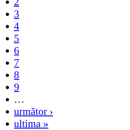
2
3
4
5
6
7
8
9
…
următor ›
ultima »