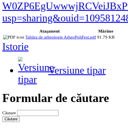
W0ZP6EgUwwwjRCVeiJBxPw
usp=sharing&ouid=10958124
Ataşament
Mărime
Tabăra de arheologie ArheoPoliFest.pdf
91.79 KB
Istorie
Versiune tipar
Formular de căutare
Căutare