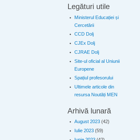
Legături utile
Ministerul Educației și
Cercetării
CCD Dolj
CJEx Dolj
CJRAE Dolj
Site-ul oficial al Uniunii
Europene
Spațiul profesorului
Ultimele articole din
resursa Noutăți MEN
Arhivă lunară
August 2023
(42)
Iulie 2023
(59)
Iunie 2023
(42)