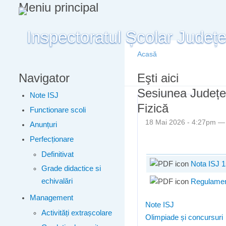
Meniu principal
Acasă
Navigator
Eşti aici
Sesiunea Județean
Note ISJ
Fizică
Functionare scoli
18 Mai 2026 - 4:27pm 
Anunțuri
Perfecționare
Definitivat
Nota ISJ 1
Grade didactice si
echivalări
Regulament
Management
Note ISJ
Activități extrașcolare
Olimpiade și concursuri