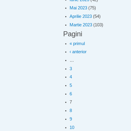
Mai 2023
(75)
Aprilie 2023
(54)
Martie 2023
(103)
Pagini
« primul
‹ anterior
…
3
4
5
6
7
8
9
10