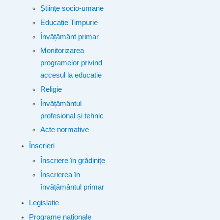
Științe socio-umane
Educație Timpurie
Învățământ primar
Monitorizarea
programelor privind
accesul la educatie
Religie
Învățământul
profesional și tehnic
Acte normative
Înscrieri
Înscriere în grădinițe
Înscrierea în
învățământul primar
Legislatie
Programe naționale