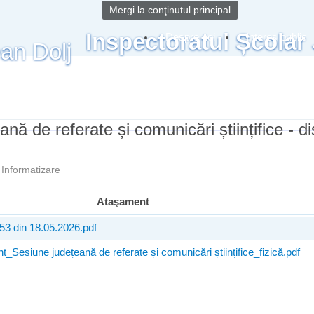
Mergi la conţinutul principal
Inspectoratul Școlar
Despre noi
Interes public
ă de referate și comunicări științifice - di
—
Informatizare
Ataşament
53 din 18.05.2026.pdf
_Sesiune județeană de referate și comunicări științifice_fizică.pdf