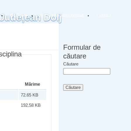
 Județean Dolj
OLD site
Integritate instituțională
Contact
Formular de
sciplina
căutare
Căutare
Mărime
72.65 KB
192.58 KB