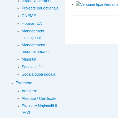
Gradația de merit
Versiune
Proiecte educaționale
CNEME
Hotarari CA
Management
instituțional
Managementul
resursei umane
Minoritati
Școala altfel
Școală după școală
Examene
Admitere
Atestate / Certificate
Evaluare Națională II-
IV-VI