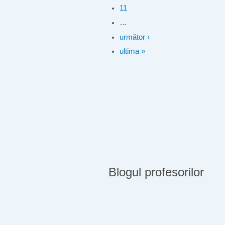
11
…
următor ›
ultima »
Blogul profesorilor