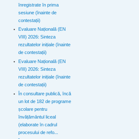
înregistrate în prima
sesiune (înainte de
contestații)
Evaluare Națională (EN
VIII) 2026: Sinteza
rezultatelor inițiale (înainte
de contestații)
Evaluare Națională (EN
VIII) 2026: Sinteza
rezultatelor inițiale (înainte
de contestații)
În consultare publică, încă
un lot de 182 de programe
școlare pentru
învățământul liceal
(elaborate în cadrul
procesului de refo...