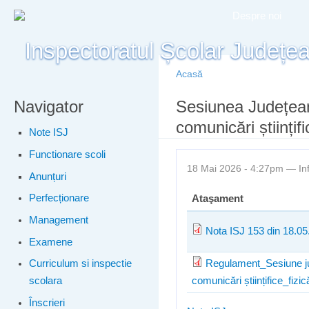
Meniu principal
Merg
Despre noi
conţ
prin
Acasă
Navigator
Eşti aici
Sesiunea Județean
comunicări științifi
Note ISJ
Functionare scoli
18 Mai 2026 - 4:27pm —
In
Anunțuri
Perfecționare
Ataşament
Management
Nota ISJ 153 din 18.05
Examene
Regulament_Sesiune ju
Curriculum si inspectie
comunicări științifice_fizic
scolara
Înscrieri