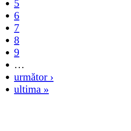
5
6
7
8
9
…
următor ›
ultima »