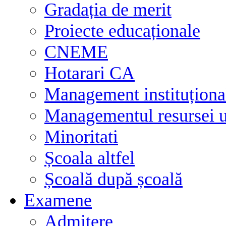
Gradația de merit
Proiecte educaționale
CNEME
Hotarari CA
Management instituționa
Managementul resursei
Minoritati
Școala altfel
Școală după școală
Examene
Admitere