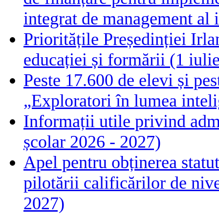
integrat de management al i
Prioritățile Președinției Ir
educației și formării (1 iul
Peste 17.600 de elevi și pes
„Exploratori în lumea intelig
Informații utile privind adm
școlar 2026 - 2027)
Apel pentru obținerea statut
pilotării calificărilor de n
2027)