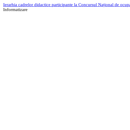
Ierarhia cadrelor didactice participante la Concursul Național de ocup
Informatizare