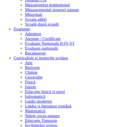
Hotarari CA
Management instituțional
Managementul resursei umane
Minoritati
Școala altfel
Școală după școală
Examene
Admitere
Atestate / Certificate
Evaluare Națională II-IV-VI
Evaluare națională
Bacalaureat
Curriculum si inspectie scolara
Arte
Biologie
Chimie
Geografie
Fizică
Istorie
Educație fizică și sport
Informatică
Limbi moderne
Limba și literatura română
Matematică
Științe socio-umane
Educație Timpurie
Învățământ primar