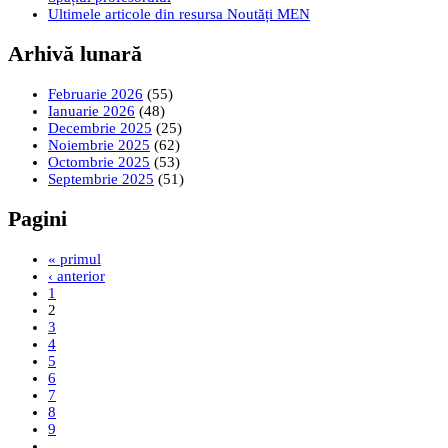
Ultimele articole din resursa Noutăți MEN
Arhivă lunară
Februarie 2026
(55)
Ianuarie 2026
(48)
Decembrie 2025
(25)
Noiembrie 2025
(62)
Octombrie 2025
(53)
Septembrie 2025
(51)
Pagini
« primul
‹ anterior
1
2
3
4
5
6
7
8
9
…