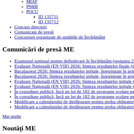
MIAF
PNRR
POCU
ID 135711
ID 135712
Concurs directori
Comunicate de presă
Concursuri organizate de unitățile de învățământ
Comunicări de presă ME
Examenul național pentru definitivare în învățământ (sesiunea 2026
Evaluare Națională (EN VIII) 2026: Sinteza rezultatelor finale (d
Bacalaureat 2026: Sinteza rezultatelor inițiale, înregistrate în pr
Bacalaureat 2026: Sinteza rezultatelor inițiale, înregistrate în pr
Evaluare Națională (EN VIII) 2026: Sinteza rezultatelor inițiale (
Evaluare Națională (EN VIII) 2026: Sinteza rezultatelor inițiale (
În consultare publică, încă un lot de 182 de programe școlare pen
În consultare publică, încă un lot de 182 de programe școlare pen
Modificare a calendarului de desfășurare pentru proba obligatori
Modificare a calendarului de desfășurare pentru proba obligatori
Mai multe
Noutăți ME