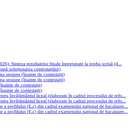
): Sinteza rezultatelor finale înregistrate la proba scrisă (d...
upă soluționarea contestațiilor)
ima sesiune (înainte de contestații)
ima sesiune (înainte de contestații)
înainte de contestații)
înainte de contestații)
tru învățământul liceal (elaborate în cadrul procesului de refo...
tru învățământul liceal (elaborate în cadrul procesului de refo...
e a profilului (E.c) din cadrul examenului național de bacalaure...
e a profilului (E.c) din cadrul examenului național de bacalaure...