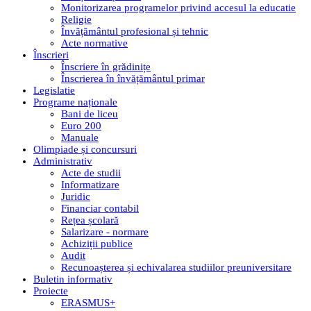
Monitorizarea programelor privind accesul la educatie
Religie
Învățământul profesional și tehnic
Acte normative
Înscrieri
Înscriere în grădinițe
Înscrierea în învățământul primar
Legislatie
Programe naționale
Bani de liceu
Euro 200
Manuale
Olimpiade și concursuri
Administrativ
Acte de studii
Informatizare
Juridic
Financiar contabil
Rețea școlară
Salarizare - normare
Achiziții publice
Audit
Recunoașterea și echivalarea studiilor preuniversitare
Buletin informativ
Proiecte
ERASMUS+