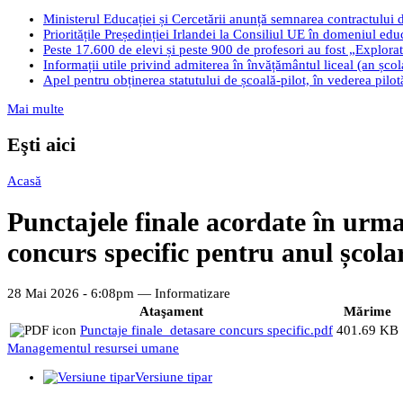
Ministerul Educației și Cercetării anunță semnarea contractului 
Prioritățile Președinției Irlandei la Consiliul UE în domeniul edu
Peste 17.600 de elevi și peste 900 de profesori au fost „Explorato
Informații utile privind admiterea în învățământul liceal (an șco
Apel pentru obținerea statutului de școală-pilot, în vederea pilo
Mai multe
Eşti aici
Acasă
Punctajele finale acordate în urma 
concurs specific pentru anul școla
28 Mai 2026 - 6:08pm —
Informatizare
Ataşament
Mărime
Punctaje finale_detasare concurs specific.pdf
401.69 KB
Managementul resursei umane
Versiune tipar