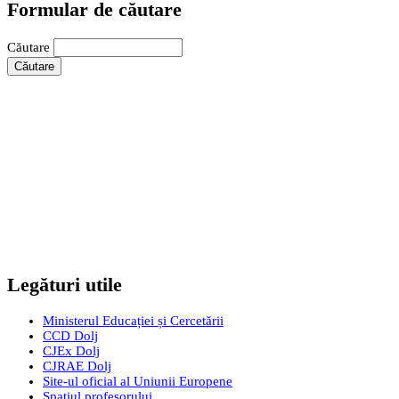
Formular de căutare
Căutare
Legături utile
Ministerul Educației și Cercetării
CCD Dolj
CJEx Dolj
CJRAE Dolj
Site-ul oficial al Uniunii Europene
Spațiul profesorului