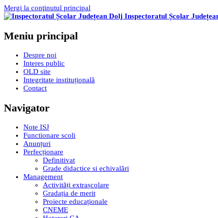
Mergi la conţinutul principal
Inspectoratul Școlar Județea
Meniu principal
Despre noi
Interes public
OLD site
Integritate instituțională
Contact
Navigator
Note ISJ
Functionare scoli
Anunțuri
Perfecționare
Definitivat
Grade didactice si echivalări
Management
Activități extrașcolare
Gradația de merit
Proiecte educaționale
CNEME