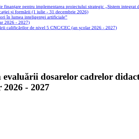
de finanțare pentru implementarea proiectului strategic „Sistem integrat
cației și formării (1 iulie - 31 decembrie 2026)
ri în lumea inteligenței artificiale”
lar 2026 - 2027)
tării calificărilor de nivel 5 CNC/CEC (an școlar 2026 - 2027)
evaluării dosarelor cadrelor didact
r 2026 - 2027