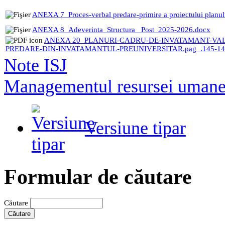
ANEXA 7_Proces-verbal predare-primire a proiectului planul
ANEXA 8_Adeverinta_Structura_ Post_2025-2026.docx
ANEXA 20_PLANURI-CADRU-DE-INVATAMANT-VAL
PREDARE-DIN-INVATAMANTUL-PREUNIVERSITAR.pag_.145-146
Note ISJ
Managementul resursei uman
Versiune tipar
Formular de căutare
Căutare