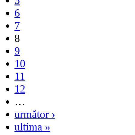
5
6
7
8
9
10
11
12
…
următor ›
ultima »