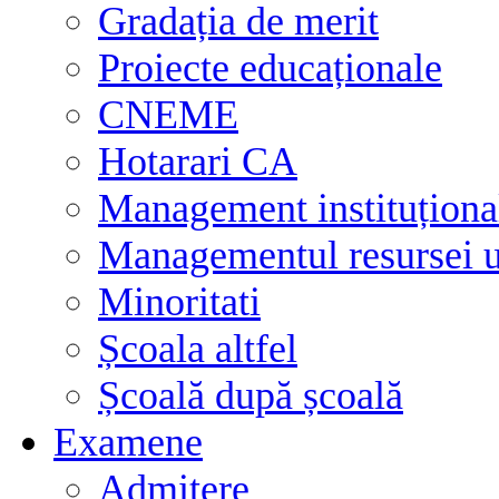
Gradația de merit
Proiecte educaționale
CNEME
Hotarari CA
Management instituționa
Managementul resursei
Minoritati
Școala altfel
Școală după școală
Examene
Admitere