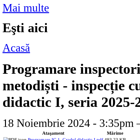
Mai multe
Eşti aici
Acasă
Programare inspectori 
metodiști - inspecție c
didactic I, seria 2025-
18 Noiembrie 2024 - 3:35p
Ataşament
Mărime
Programare IC 1_Gradul didactic I.pdf
493.23 KB