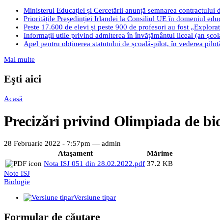
Ministerul Educației și Cercetării anunță semnarea contractului 
Prioritățile Președinției Irlandei la Consiliul UE în domeniul edu
Peste 17.600 de elevi și peste 900 de profesori au fost „Explorato
Informații utile privind admiterea în învățământul liceal (an șco
Apel pentru obținerea statutului de școală-pilot, în vederea pilo
Mai multe
Eşti aici
Acasă
Precizări privind Olimpiada de bi
28 Februarie 2022 - 7:57pm —
admin
Ataşament
Mărime
Nota ISJ 051 din 28.02.2022.pdf
37.2 KB
Note ISJ
Biologie
Versiune tipar
Formular de căutare