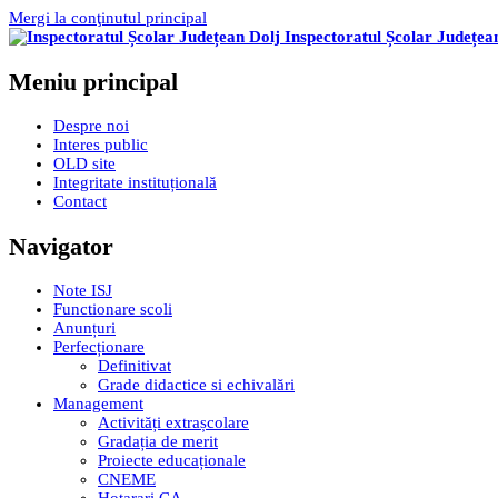
Mergi la conţinutul principal
Inspectoratul Școlar Județea
Meniu principal
Despre noi
Interes public
OLD site
Integritate instituțională
Contact
Navigator
Note ISJ
Functionare scoli
Anunțuri
Perfecționare
Definitivat
Grade didactice si echivalări
Management
Activități extrașcolare
Gradația de merit
Proiecte educaționale
CNEME