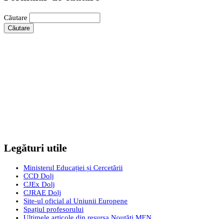
Căutare
Legături utile
Ministerul Educației și Cercetării
CCD Dolj
CJEx Dolj
CJRAE Dolj
Site-ul oficial al Uniunii Europene
Spațiul profesorului
Ultimele articole din resursa Noutăți MEN