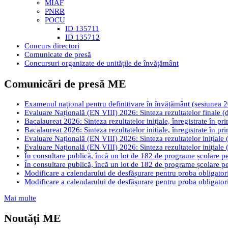
MIAF
PNRR
POCU
ID 135711
ID 135712
Concurs directori
Comunicate de presă
Concursuri organizate de unitățile de învățământ
Comunicări de presă ME
Examenul național pentru definitivare în învățământ (sesiunea 2026
Evaluare Națională (EN VIII) 2026: Sinteza rezultatelor finale (d
Bacalaureat 2026: Sinteza rezultatelor inițiale, înregistrate în pr
Bacalaureat 2026: Sinteza rezultatelor inițiale, înregistrate în pr
Evaluare Națională (EN VIII) 2026: Sinteza rezultatelor inițiale (
Evaluare Națională (EN VIII) 2026: Sinteza rezultatelor inițiale (
În consultare publică, încă un lot de 182 de programe școlare pen
În consultare publică, încă un lot de 182 de programe școlare pen
Modificare a calendarului de desfășurare pentru proba obligatori
Modificare a calendarului de desfășurare pentru proba obligatori
Mai multe
Noutăți ME