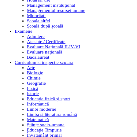
Hotarari CA
Management instituțional
Managementul resursei umane
Minoritati
Școala altfel
Școală după școală
Examene
Admitere
Atestate / Certificate
Evaluare Națională II-IV-VI
Evaluare națională
Bacalaureat
Curriculum si inspectie scolara
Arte
Biologie
Chimie
Geografie
Fizică
Istorie
Educație fizică și sport
Informatică
Limbi moderne
Limba și literatura română
Matematică
Științe socio-umane
Educație Timpurie
Învățământ primar