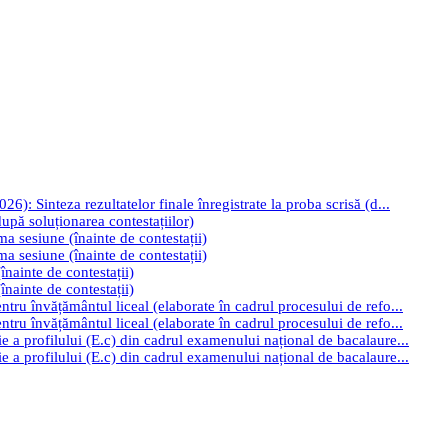
): Sinteza rezultatelor finale înregistrate la proba scrisă (d...
upă soluționarea contestațiilor)
ima sesiune (înainte de contestații)
ima sesiune (înainte de contestații)
înainte de contestații)
înainte de contestații)
tru învățământul liceal (elaborate în cadrul procesului de refo...
tru învățământul liceal (elaborate în cadrul procesului de refo...
e a profilului (E.c) din cadrul examenului național de bacalaure...
e a profilului (E.c) din cadrul examenului național de bacalaure...