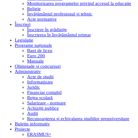
Monitorizarea programelor privind accesul la educatie
Religie
Învățământul profesional și tehnic
Acte normative
Înscrieri
Înscriere în grădinițe
Înscrierea în învățământul primar
Legislatie
Programe naționale
Bani de liceu
Euro 200
Manuale
Olimpiade și concursuri
Administrativ
Acte de studii
Informatizare
Juridic
Financiar contabil
Rețea școlară
Salarizare - normare
Achiziții publice
Audit
Recunoașterea și echivalarea studiilor preuniversitare
Buletin informativ
Proiecte
ERASMUS+