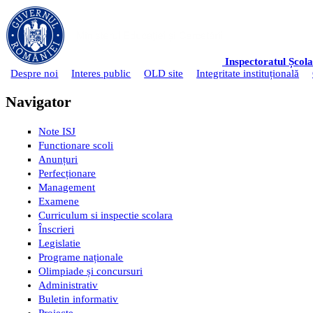
Mergi la conţinutul principal
Inspectoratul Școl
Despre noi
Interes public
OLD site
Integritate instituțională
Meniu principal
Navigator
Note ISJ
Functionare scoli
Anunțuri
Perfecționare
Management
Examene
Curriculum si inspectie scolara
Înscrieri
Legislatie
Programe naționale
Olimpiade și concursuri
Administrativ
Buletin informativ
Proiecte