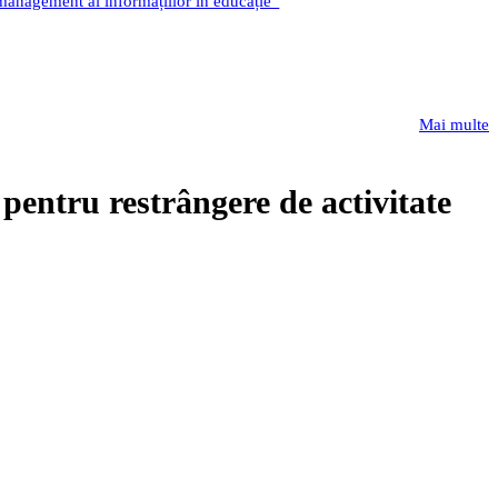
 management al informațiilor în educație”
Mai multe
r pentru restrângere de activitate