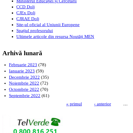
Ministerul Educației și Cercetării
CCD Dolj
CJEx Dolj
CJRAE Dolj
Site-ul oficial al Uniunii Europene
Spațiul profesorului
Ultimele articole din resursa Noutăți MEN
Arhivă lunară
Februarie 2023
(78)
Ianuarie 2023
(59)
Decembrie 2022
(35)
Noiembrie 2022
(72)
Octombrie 2022
(70)
Septembrie 2022
(61)
« primul
‹ anterior
…
Pagini