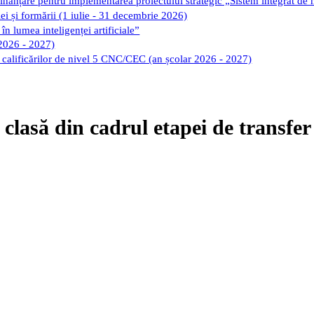
finanțare pentru implementarea proiectului strategic „Sistem integrat de
iei și formării (1 iulie - 31 decembrie 2026)
în lumea inteligenței artificiale”
 2026 - 2027)
ii calificărilor de nivel 5 CNC/CEC (an școlar 2026 - 2027)
a clasă din cadrul etapei de transfe