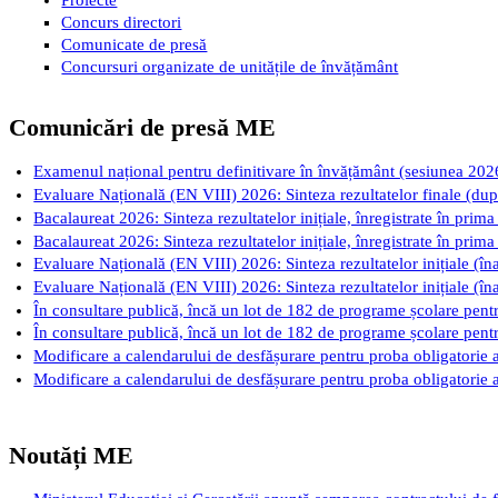
Concurs directori
Comunicate de presă
Concursuri organizate de unitățile de învățământ
Comunicări de presă ME
Examenul național pentru definitivare în învățământ (sesiunea 2026): 
Evaluare Națională (EN VIII) 2026: Sinteza rezultatelor finale (după
Bacalaureat 2026: Sinteza rezultatelor inițiale, înregistrate în prima
Bacalaureat 2026: Sinteza rezultatelor inițiale, înregistrate în prima
Evaluare Națională (EN VIII) 2026: Sinteza rezultatelor inițiale (îna
Evaluare Națională (EN VIII) 2026: Sinteza rezultatelor inițiale (îna
În consultare publică, încă un lot de 182 de programe școlare pentru
În consultare publică, încă un lot de 182 de programe școlare pentru
Modificare a calendarului de desfășurare pentru proba obligatorie a
Modificare a calendarului de desfășurare pentru proba obligatorie a
Noutăți ME