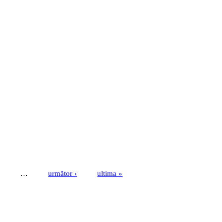
…
următor ›
ultima »