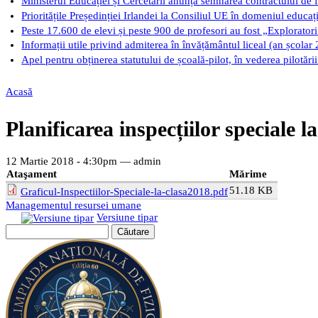
Ministerul Educației și Cercetării anunță semnarea contractului de 
Prioritățile Președinției Irlandei la Consiliul UE în domeniul educaț
Peste 17.600 de elevi și peste 900 de profesori au fost „Exploratori 
Informații utile privind admiterea în învățământul liceal (an școlar
Apel pentru obținerea statutului de școală-pilot, în vederea pilotăr
Acasă
Eşti aici
Planificarea inspecțiilor speciale l
12 Martie 2018 - 4:30pm —
admin
Ataşament
Mărime
51.18 KB
Graficul-Inspectiilor-Speciale-la-clasa2018.pdf
Managementul resursei umane
Versiune tipar
Căutare
Formular de căutare