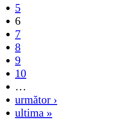
5
6
7
8
9
10
…
următor ›
ultima »