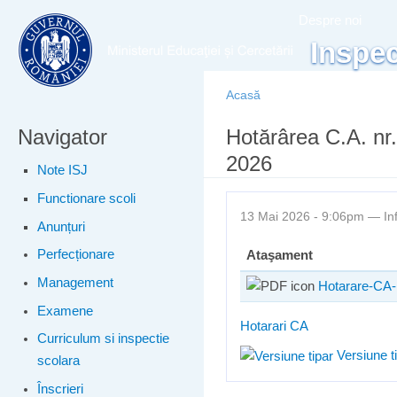
Meniu principal
Merg
Despre noi
conţ
Inspec
prin
Acasă
Navigator
Eşti aici
Hotărârea C.A. nr.
2026
Note ISJ
Functionare scoli
13 Mai 2026 - 9:06pm —
In
Anunțuri
Perfecționare
Ataşament
Management
Hotarare-CA-
Examene
Hotarari CA
Curriculum si inspectie
Versiune t
scolara
Înscrieri