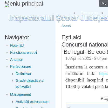
Meniu principal
Merg
Despre noi
Acasă
Navigator
Eşti aici
Concursul național
Note ISJ
"Be legal! Be cool
Functionare scoli
10 Aprilie 2025 - 2:04p
Anunțuri
Înscrierea la concurs a
Perfecționare
urmâtorul link:
http
Definitivat
disponibil începând 
Grade didactice si
10:00 și valabil până l
echivalări
Management
Ata
Activități extrașcolare