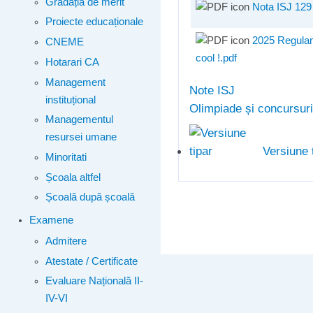
Gradația de merit
Nota ISJ 129
Proiecte educaționale
2025 Regulam
CNEME
cool !.pdf
Hotarari CA
Management
Note ISJ
instituțional
Olimpiade și concursuri
Managementul
resursei umane
Versiune 
Minoritati
Școala altfel
Școală după școală
Examene
Admitere
Atestate / Certificate
Evaluare Națională II-
IV-VI