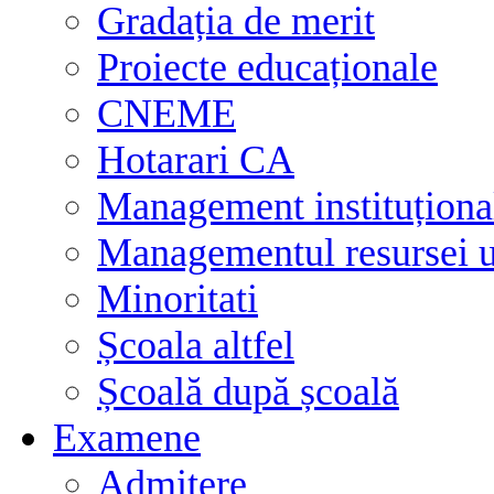
Gradația de merit
Proiecte educaționale
CNEME
Hotarari CA
Management instituționa
Managementul resursei
Minoritati
Școala altfel
Școală după școală
Examene
Admitere