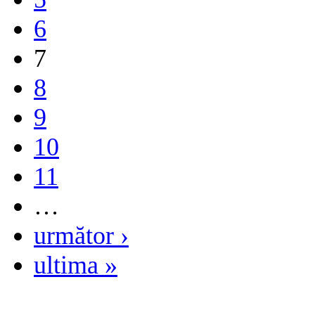
6
7
8
9
10
11
…
următor ›
ultima »