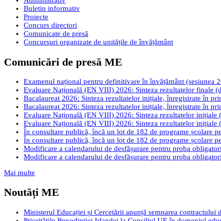
Administrativ
Buletin informativ
Proiecte
Concurs directori
Comunicate de presă
Concursuri organizate de unitățile de învățământ
Comunicări de presă ME
Examenul național pentru definitivare în învățământ (sesiunea 2026
Evaluare Națională (EN VIII) 2026: Sinteza rezultatelor finale (d
Bacalaureat 2026: Sinteza rezultatelor inițiale, înregistrate în pr
Bacalaureat 2026: Sinteza rezultatelor inițiale, înregistrate în pr
Evaluare Națională (EN VIII) 2026: Sinteza rezultatelor inițiale (
Evaluare Națională (EN VIII) 2026: Sinteza rezultatelor inițiale (
În consultare publică, încă un lot de 182 de programe școlare pen
În consultare publică, încă un lot de 182 de programe școlare pen
Modificare a calendarului de desfășurare pentru proba obligatori
Modificare a calendarului de desfășurare pentru proba obligatori
Mai multe
Noutăți ME
Ministerul Educației și Cercetării anunță semnarea contractului 
Prioritățile Președinției Irlandei la Consiliul UE în domeniul edu