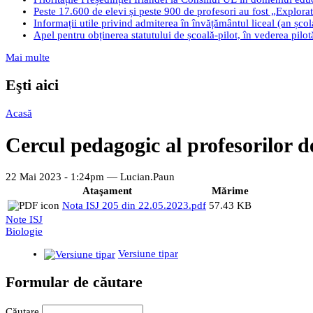
Peste 17.600 de elevi și peste 900 de profesori au fost „Explorato
Informații utile privind admiterea în învățământul liceal (an șco
Apel pentru obținerea statutului de școală-pilot, în vederea pilo
Mai multe
Eşti aici
Acasă
Cercul pedagogic al profesorilor d
22 Mai 2023 - 1:24pm —
Lucian.Paun
Ataşament
Mărime
Nota ISJ 205 din 22.05.2023.pdf
57.43 KB
Note ISJ
Biologie
Versiune tipar
Formular de căutare
Căutare