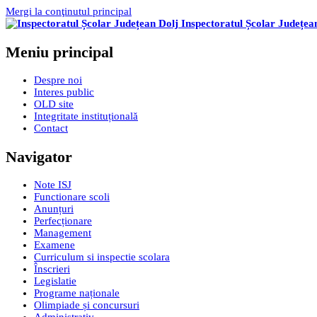
Mergi la conţinutul principal
Inspectoratul Școlar Județea
Meniu principal
Despre noi
Interes public
OLD site
Integritate instituțională
Contact
Navigator
Note ISJ
Functionare scoli
Anunțuri
Perfecționare
Management
Examene
Curriculum si inspectie scolara
Înscrieri
Legislatie
Programe naționale
Olimpiade și concursuri