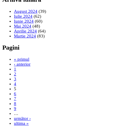
August 2024
(39)
Iulie 2024
(62)
Iunie 2024
(60)
Mai 2024
(48)
Aprilie 2024
(64)
Martie 2024
(83)
Pagini
« primul
‹ anterior
1
2
3
4
5
6
7
8
9
…
următor ›
ultima »