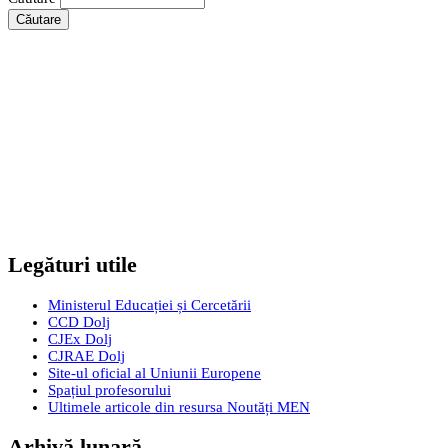
Legături utile
Ministerul Educației și Cercetării
CCD Dolj
CJEx Dolj
CJRAE Dolj
Site-ul oficial al Uniunii Europene
Spațiul profesorului
Ultimele articole din resursa Noutăți MEN
Arhivă lunară