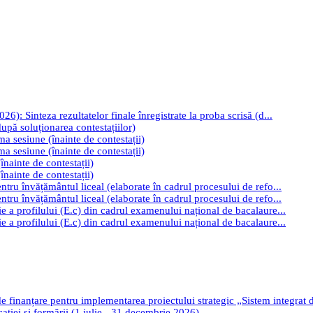
): Sinteza rezultatelor finale înregistrate la proba scrisă (d...
upă soluționarea contestațiilor)
ima sesiune (înainte de contestații)
ima sesiune (înainte de contestații)
înainte de contestații)
înainte de contestații)
tru învățământul liceal (elaborate în cadrul procesului de refo...
tru învățământul liceal (elaborate în cadrul procesului de refo...
e a profilului (E.c) din cadrul examenului național de bacalaure...
e a profilului (E.c) din cadrul examenului național de bacalaure...
de finanțare pentru implementarea proiectului strategic „Sistem integrat
cației și formării (1 iulie - 31 decembrie 2026)