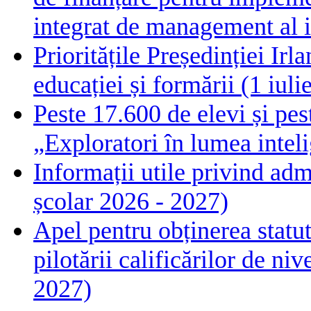
integrat de management al i
Prioritățile Președinției Ir
educației și formării (1 iul
Peste 17.600 de elevi și pes
„Exploratori în lumea intelig
Informații utile privind adm
școlar 2026 - 2027)
Apel pentru obținerea statut
pilotării calificărilor de n
2027)