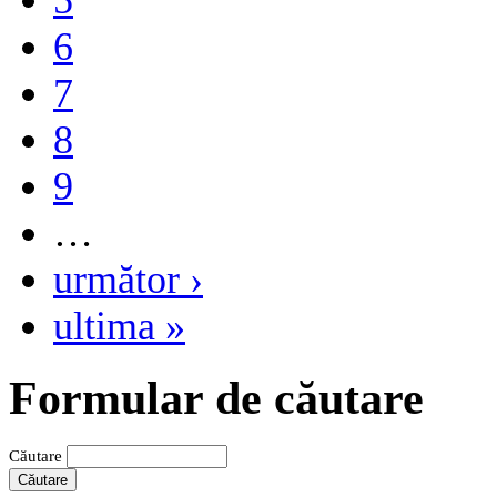
5
6
7
8
9
…
următor ›
ultima »
Formular de căutare
Căutare