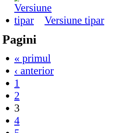
Versiune tipar
Pagini
« primul
‹ anterior
1
2
3
4