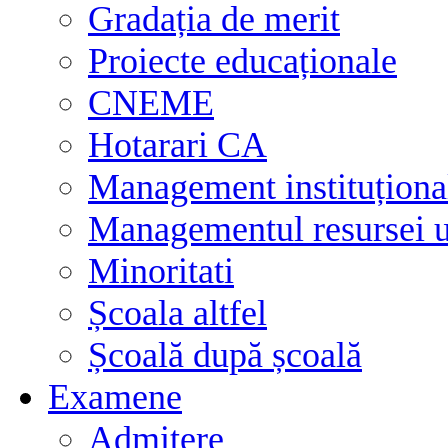
Gradația de merit
Proiecte educaționale
CNEME
Hotarari CA
Management instituționa
Managementul resursei
Minoritati
Școala altfel
Școală după școală
Examene
Admitere