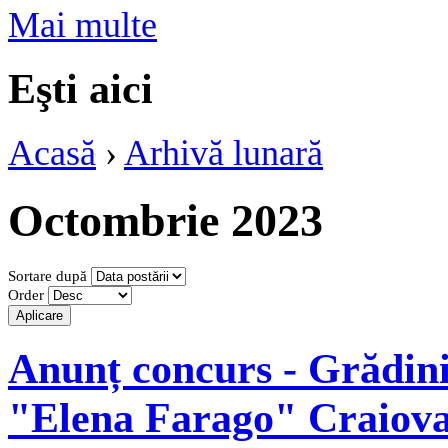
Mai multe
Eşti aici
Acasă
›
Arhivă lunară
Octombrie 2023
Sortare după
Order
Anunț concurs - Grădin
"Elena Farago" Craiov