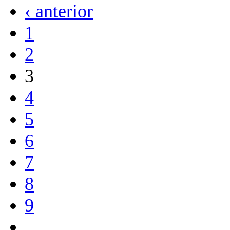
‹ anterior
1
2
3
4
5
6
7
8
9
…