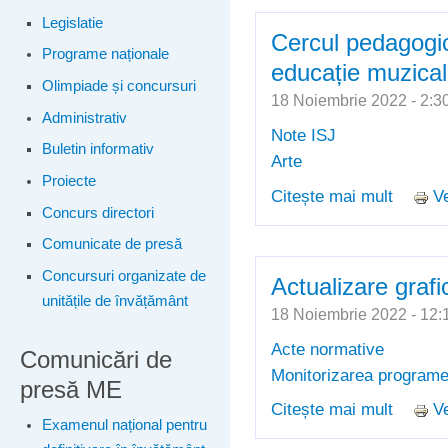
Legislatie
Cercul pedagogic
Programe naționale
educație muzical
Olimpiade și concursuri
18 Noiembrie 2022 - 2
Administrativ
Note ISJ
Buletin informativ
Arte
Proiecte
Citește mai mult
Ve
despre 
Concurs directori
muzical
Comunicate de presă
Concursuri organizate de
Actualizare grafi
unitățile de învățământ
18 Noiembrie 2022 - 1
Acte normative
Comunicări de
Monitorizarea programel
presă ME
Citește mai mult
Ve
despre 
Examenul național pentru