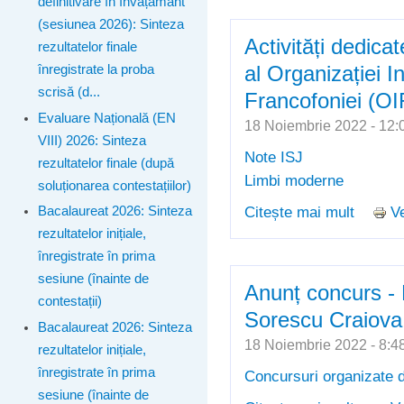
definitivare în învățământ
(sesiunea 2026): Sinteza
Activități dedic
rezultatelor finale
al Organizației I
înregistrate la proba
scrisă (d...
Francofoniei (OI
Evaluare Națională (EN
18 Noiembrie 2022 - 1
VIII) 2026: Sinteza
Note ISJ
rezultatelor finale (după
Limbi moderne
soluționarea contestațiilor)
Citește mai mult
Ve
Bacalaureat 2026: Sinteza
despre 
rezultatelor inițiale,
Organiz
înregistrate în prima
sesiune (înainte de
Anunț concurs - 
contestații)
Sorescu Craiova
Bacalaureat 2026: Sinteza
18 Noiembrie 2022 - 8
rezultatelor inițiale,
înregistrate în prima
Concursuri organizate d
sesiune (înainte de