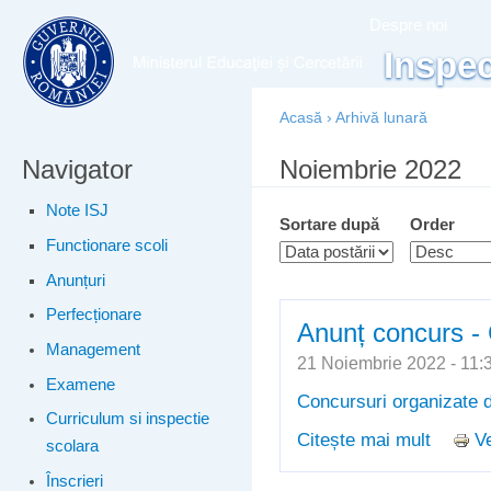
Meniu principal
Merg
Despre noi
conţ
Inspec
prin
Acasă
›
Arhivă lunară
Navigator
Eşti aici
Noiembrie 2022
Note ISJ
Sortare după
Order
Functionare scoli
Anunțuri
Perfecționare
Anunț concurs -
Management
21 Noiembrie 2022 - 1
Examene
Concursuri organizate d
Curriculum si inspectie
Citește mai mult
Ve
despre 
scolara
Înscrieri