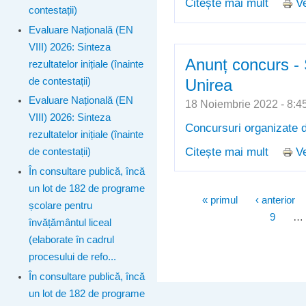
Citește mai mult
Ve
despre 
contestații)
Craiov
Evaluare Națională (EN
VIII) 2026: Sinteza
Anunț concurs -
rezultatelor inițiale (înainte
de contestații)
Unirea
Evaluare Națională (EN
18 Noiembrie 2022 - 8
VIII) 2026: Sinteza
Concursuri organizate d
rezultatelor inițiale (înainte
Citește mai mult
Ve
despre 
de contestații)
În consultare publică, încă
un lot de 182 de programe
Pagini
« primul
‹ anterior
școlare pentru
9
…
învățământul liceal
(elaborate în cadrul
procesului de refo...
În consultare publică, încă
un lot de 182 de programe