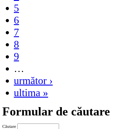
5
6
7
8
9
…
următor ›
ultima »
Formular de căutare
Căutare