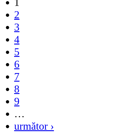
1
2
3
4
5
6
7
8
9
…
următor ›