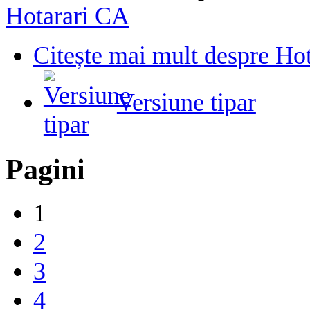
Hotarari CA
Citește mai mult
despre Hot
Versiune tipar
Pagini
1
2
3
4